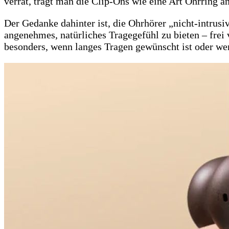
verrät, trägt man die Clip-Ons wie eine Art Ohrring 
Der Gedanke dahinter ist, die Ohrhörer „nicht-intrusi
angenehmes, natürliches Tragegefühl zu bieten – frei
besonders, wenn langes Tragen gewünscht ist oder wen