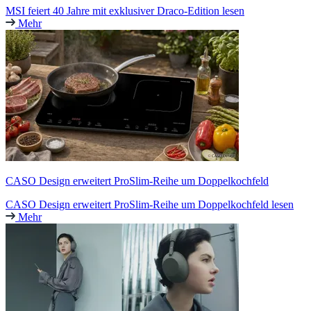
MSI feiert 40 Jahre mit exklusiver Draco-Edition lesen
Mehr
CASO Design erweitert ProSlim-Reihe um Doppelkochfeld
CASO Design erweitert ProSlim-Reihe um Doppelkochfeld lesen
Mehr