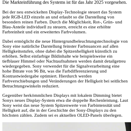
Die Markteinführung des Systems ist für das Jahr 2025 vorgesehen.
Bei der neu entwickelten Display-Technologie steuert das System
jede RGB-LED einzeln an und erlaubt so die Darstellung von
besonders reinen Farben. Durch die Möglichkeit, Rot-, Grün- und
Blau-Anteile individuell zu steuern, erreicht es eine erhöhte
Farbreinheit und ein erweitertes Farbvolumen.
Dabei ermöglicht die neue Hintergrundbeleuchtungstechnologie von
Sony eine natürliche Darstellung feinster Farbnuancen auf allen
Helligkeitsstufen, ohne dabei die Spitzenhelligkeit künstlich zu
erhöhen. Selbst einfarbige Bildinhalte wie beispielsweise ein
tiefblauer Himmel oder Nachtaufnahmen werden damit detailgetreu
wiedergegeben. Sony verwendet für die Signalverarbeitung eine
hohe Bitrate von 96 Bit, was die Farbdifferenzierung und
Kontrastwiedergabe optimiert. Hierdurch werden
Farbverschiebungen und Veränderungen der Helligkeit bei seitlichen
Betrachtungswinkeln reduziert.
Gegenüber herkömmlichen Displays mit lokalem Dimming bietet
Sonys neues Display-System etwa die doppelte Rechenleistung. Laut
Sony weist das neue System Spitzenwerte von Farbintensität und
Helligkeit auf, die in der Geschichte der Sony-Displays zu den
höchsten zählen. Zudem sei es aktuellen OLED-Panels überlegen.