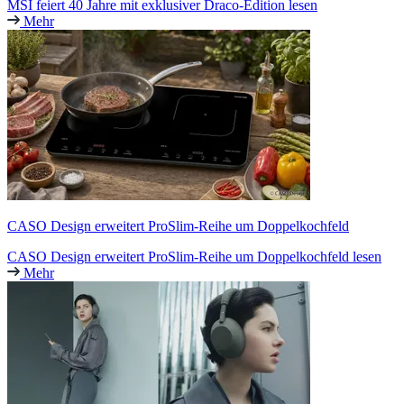
MSI feiert 40 Jahre mit exklusiver Draco-Edition lesen
Mehr
CASO Design erweitert ProSlim-Reihe um Doppelkochfeld
CASO Design erweitert ProSlim-Reihe um Doppelkochfeld lesen
Mehr