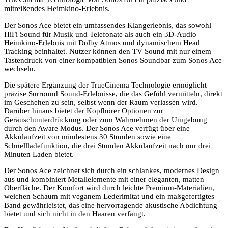
mitreißendes Heimkino-Erlebnis.
Der Sonos Ace bietet ein umfassendes Klangerlebnis, das sowohl
HiFi Sound für Musik und Telefonate als auch ein 3D-Audio
Heimkino-Erlebnis mit Dolby Atmos und dynamischem Head
Tracking beinhaltet. Nutzer können den TV Sound mit nur einem
Tastendruck von einer kompatiblen Sonos Soundbar zum Sonos Ace
wechseln.
Die spätere Ergänzung der TrueCinema Technologie ermöglicht
präzise Surround Sound-Erlebnisse, die das Gefühl vermitteln, direkt
im Geschehen zu sein, selbst wenn der Raum verlassen wird.
Darüber hinaus bietet der Kopfhörer Optionen zur
Geräuschunterdrückung oder zum Wahrnehmen der Umgebung
durch den Aware Modus. Der Sonos Ace verfügt über eine
Akkulaufzeit von mindestens 30 Stunden sowie eine
Schnellladefunktion, die drei Stunden Akkulaufzeit nach nur drei
Minuten Laden bietet.
Der Sonos Ace zeichnet sich durch ein schlankes, modernes Design
aus und kombiniert Metallelemente mit einer eleganten, matten
Oberfläche. Der Komfort wird durch leichte Premium-Materialien,
weichen Schaum mit veganem Lederimitat und ein maßgefertigtes
Band gewährleistet, das eine hervorragende akustische Abdichtung
bietet und sich nicht in den Haaren verfängt.