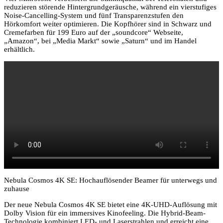
reduzieren störende Hintergrundgeräusche, während ein vierstufiges
Noise-Cancelling-System und fünf Transparenzstufen den
Hörkomfort weiter optimieren. Die Kopfhörer sind in Schwarz und
Cremefarben für 199 Euro auf der „soundcore“ Webseite,
„Amazon“, bei „Media Markt“ sowie „Saturn“ und im Handel
erhältlich.
Nebula Cosmos 4K SE: Hochauflösender Beamer für unterwegs und
zuhause
Der neue Nebula Cosmos 4K SE bietet eine 4K-UHD-Auflösung mit
Dolby Vision für ein immersives Kinofeeling. Die Hybrid-Beam-
Technologie kombiniert LED- und Laserstrahlen und erreicht eine