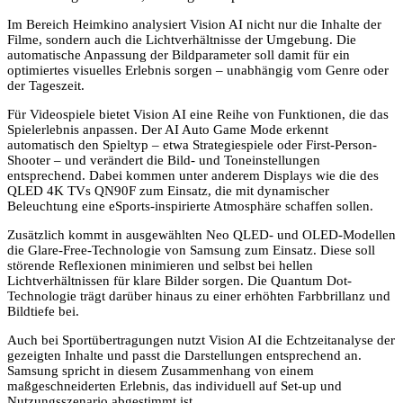
Im Bereich Heimkino analysiert Vision AI nicht nur die Inhalte der
Filme, sondern auch die Lichtverhältnisse der Umgebung. Die
automatische Anpassung der Bildparameter soll damit für ein
optimiertes visuelles Erlebnis sorgen – unabhängig vom Genre oder
der Tageszeit.
Für Videospiele bietet Vision AI eine Reihe von Funktionen, die das
Spielerlebnis anpassen. Der AI Auto Game Mode erkennt
automatisch den Spieltyp – etwa Strategiespiele oder First-Person-
Shooter – und verändert die Bild- und Toneinstellungen
entsprechend. Dabei kommen unter anderem Displays wie die des
QLED 4K TVs QN90F zum Einsatz, die mit dynamischer
Beleuchtung eine eSports-inspirierte Atmosphäre schaffen sollen.
Zusätzlich kommt in ausgewählten Neo QLED- und OLED-Modellen
die Glare-Free-Technologie von Samsung zum Einsatz. Diese soll
störende Reflexionen minimieren und selbst bei hellen
Lichtverhältnissen für klare Bilder sorgen. Die Quantum Dot-
Technologie trägt darüber hinaus zu einer erhöhten Farbbrillanz und
Bildtiefe bei.
Auch bei Sportübertragungen nutzt Vision AI die Echtzeitanalyse der
gezeigten Inhalte und passt die Darstellungen entsprechend an.
Samsung spricht in diesem Zusammenhang von einem
maßgeschneiderten Erlebnis, das individuell auf Set-up und
Nutzungsszenario abgestimmt ist.