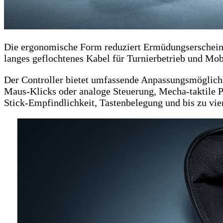
Die ergonomische Form reduziert Ermüdungserscheinu
langes geflochtenes Kabel für Turnierbetrieb und Mobi
Der Controller bietet umfassende Anpassungsmöglich
Maus-Klicks oder analoge Steuerung, Mecha-taktile P
Stick-Empfindlichkeit, Tastenbelegung und bis zu vie