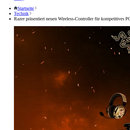
Startseite
Technik
Razer präsentiert neuen Wireless-Controller für kompetitives