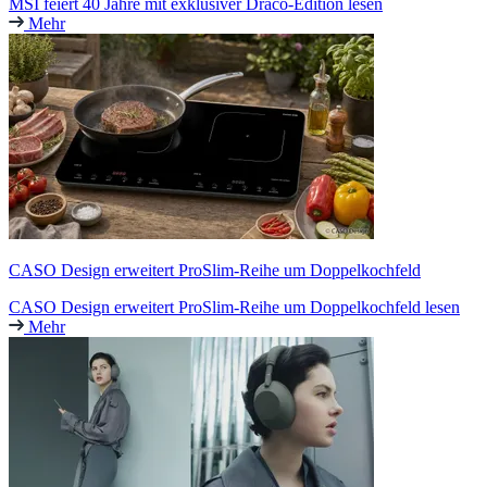
MSI feiert 40 Jahre mit exklusiver Draco-Edition lesen
Mehr
CASO Design erweitert ProSlim-Reihe um Doppelkochfeld
CASO Design erweitert ProSlim-Reihe um Doppelkochfeld lesen
Mehr