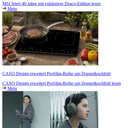
MSI feiert 40 Jahre mit exklusiver Draco-Edition lesen
Mehr
CASO Design erweitert ProSlim-Reihe um Doppelkochfeld
CASO Design erweitert ProSlim-Reihe um Doppelkochfeld lesen
Mehr