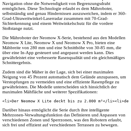
Navigation ohne die Notwendigkeit von Begrenzungsdraht
ermöglichen. Diese Technologie erlaubt es dem Mähroboter,
selbstständig und genau Hindernissen auszuweichen, indem er 360-
Grad-Ultraweitwinkel-Laserradar zusammen mit 70-Grad-
Sichterkennung und einem Weitwinkelschutz für die vordere
Stoßstange nutzt.
Die Mähroboter der Neomow X-Serie, bestehend aus den Modellen
Neomow X Lite, Neomow X und Neomow X Pro, bieten eine
Mähbreite von 280 mm und eine Schnitthöhe von 30-85 mm, die
über eine In-App gesteuert und angepasst werden kann. Dies
gewährleistet eine verbesserte Rasenqualität und ein gleichmäßiges
Schnittergebnis.
Zudem sind die Mäher in der Lage, sich bei einer maximalen
Neigung von 45 Prozent automatisch dem Gelände anzupassen, um
Verstopfungen zu vermeiden und eine effiziente Rasenpflege zu
gewährleisten. Die Modelle unterscheiden sich hinsichtlich der
maximalen Mähfläche und weiterer Spezifikationen:
<li>Der Neomow X Lite deckt bis zu 2.000 m²</li><li>der
Darüber hinaus ermöglicht die Serie durch ihre intelligente
Mehrzonen-Verwaltungsfunktion das Definieren und Anpassen von
verschiedenen Zonen und Sperrzonen, was den Robotern erlaubt,
sich frei und effizient auf verschiedenen Terrassen zu bewegen.