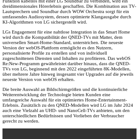
Funktion kabellos mit einer LG Soundbar zu verbinden, wird ein
dreidimensionales Hörerlebnis geschaffen. Die Kombination aus TV-
Lautsprechern und Soundbar durch WOW Orchestra sorgt für ein
umfassendes Audiosystem, dessen optimierte Klangausgabe durch
KI-Algorithmen von LG sichergestellt wird.
LGs Engagement für eine nahtlose Integration in das Smart Home
wird durch die Kompatibilität der QNED-TVs mit Matter, dem
universellen Smart-Home-Standard, unterstrichen. Die neueste
Version der webOS-Plattform ermöglicht es den Nutzern,
personalisierte Profile zu erstellen und von individuell
zugeschnittenen Diensten und Inhalten zu profitieren. Das webOS
Re:New-Programm gewährleistet darüber hinaus, dass die QNED-
TVs von LG, beginnend mit den 2022 eingeführten 8K-Modellen,
über mehrere Jahre hinweg insgesamt vier Upgrades auf die jeweils
neueste Version von webOS erhalten.
Die breite Auswahl an Bildschirmgrößen und die kontinuierliche
Weiterentwicklung der Technologie bieten Kunden eine
umfangreiche Auswahl für ein optimiertes Home-Entertainment-
Erlebnis. Zusätzlich zu den QNED-Modellen wird LG im Jahr 2024
auch eine Vielzahl an UHD- und NanoCell-TVs anbieten, um den
unterschiedlichen Bedürfnissen und Vorlieben der Verbraucher
gerecht zu werden.