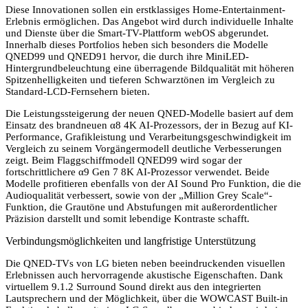
Diese Innovationen sollen ein erstklassiges Home-Entertainment-
Erlebnis ermöglichen. Das Angebot wird durch individuelle Inhalte
und Dienste über die Smart-TV-Plattform webOS abgerundet.
Innerhalb dieses Portfolios heben sich besonders die Modelle
QNED99 und QNED91 hervor, die durch ihre MiniLED-
Hintergrundbeleuchtung eine überragende Bildqualität mit höheren
Spitzenhelligkeiten und tieferen Schwarztönen im Vergleich zu
Standard-LCD-Fernsehern bieten.
Die Leistungssteigerung der neuen QNED-Modelle basiert auf dem
Einsatz des brandneuen α8 4K AI-Prozessors, der in Bezug auf KI-
Performance, Grafikleistung und Verarbeitungsgeschwindigkeit im
Vergleich zu seinem Vorgängermodell deutliche Verbesserungen
zeigt. Beim Flaggschiffmodell QNED99 wird sogar der
fortschrittlichere α9 Gen 7 8K AI-Prozessor verwendet. Beide
Modelle profitieren ebenfalls von der AI Sound Pro Funktion, die die
Audioqualität verbessert, sowie von der „Million Grey Scale“-
Funktion, die Grautöne und Abstufungen mit außerordentlicher
Präzision darstellt und somit lebendige Kontraste schafft.
Verbindungsmöglichkeiten und langfristige Unterstützung
Die QNED-TVs von LG bieten neben beeindruckenden visuellen
Erlebnissen auch hervorragende akustische Eigenschaften. Dank
virtuellem 9.1.2 Surround Sound direkt aus den integrierten
Lautsprechern und der Möglichkeit, über die WOWCAST Built-in