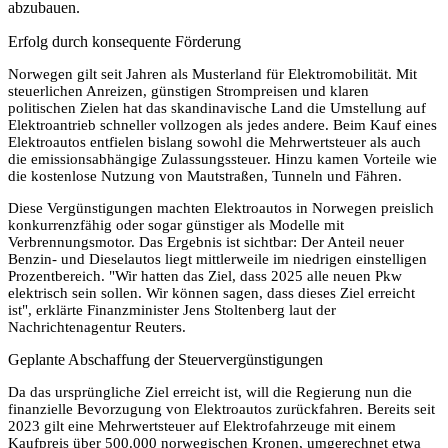
abzubauen.
Erfolg durch konsequente Förderung
Norwegen gilt seit Jahren als Musterland für Elektromobilität. Mit
steuerlichen Anreizen, günstigen Strompreisen und klaren
politischen Zielen hat das skandinavische Land die Umstellung auf
Elektroantrieb schneller vollzogen als jedes andere. Beim Kauf eines
Elektroautos entfielen bislang sowohl die Mehrwertsteuer als auch
die emissionsabhängige Zulassungssteuer. Hinzu kamen Vorteile wie
die kostenlose Nutzung von Mautstraßen, Tunneln und Fähren.
Diese Vergünstigungen machten Elektroautos in Norwegen preislich
konkurrenzfähig oder sogar günstiger als Modelle mit
Verbrennungsmotor. Das Ergebnis ist sichtbar: Der Anteil neuer
Benzin- und Dieselautos liegt mittlerweile im niedrigen einstelligen
Prozentbereich. "Wir hatten das Ziel, dass 2025 alle neuen Pkw
elektrisch sein sollen. Wir können sagen, dass dieses Ziel erreicht
ist", erklärte Finanzminister Jens Stoltenberg laut der
Nachrichtenagentur Reuters.
Geplante Abschaffung der Steuervergünstigungen
Da das ursprüngliche Ziel erreicht ist, will die Regierung nun die
finanzielle Bevorzugung von Elektroautos zurückfahren. Bereits seit
2023 gilt eine Mehrwertsteuer auf Elektrofahrzeuge mit einem
Kaufpreis über 500.000 norwegischen Kronen, umgerechnet etwa