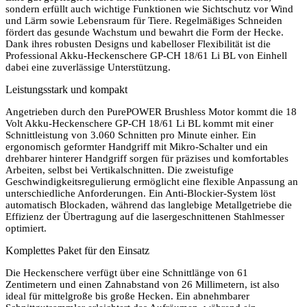
sondern erfüllt auch wichtige Funktionen wie Sichtschutz vor Wind
und Lärm sowie Lebensraum für Tiere. Regelmäßiges Schneiden
fördert das gesunde Wachstum und bewahrt die Form der Hecke.
Dank ihres robusten Designs und kabelloser Flexibilität ist die
Professional Akku-Heckenschere GP-CH 18/61 Li BL von Einhell
dabei eine zuverlässige Unterstützung.
Leistungsstark und kompakt
Angetrieben durch den PurePOWER Brushless Motor kommt die 18
Volt Akku-Heckenschere GP-CH 18/61 Li BL kommt mit einer
Schnittleistung von 3.060 Schnitten pro Minute einher. Ein
ergonomisch geformter Handgriff mit Mikro-Schalter und ein
drehbarer hinterer Handgriff sorgen für präzises und komfortables
Arbeiten, selbst bei Vertikalschnitten. Die zweistufige
Geschwindigkeitsregulierung ermöglicht eine flexible Anpassung an
unterschiedliche Anforderungen. Ein Anti-Blockier-System löst
automatisch Blockaden, während das langlebige Metallgetriebe die
Effizienz der Übertragung auf die lasergeschnittenen Stahlmesser
optimiert.
Komplettes Paket für den Einsatz
Die Heckenschere verfügt über eine Schnittlänge von 61
Zentimetern und einen Zahnabstand von 26 Millimetern, ist also
ideal für mittelgroße bis große Hecken. Ein abnehmbarer