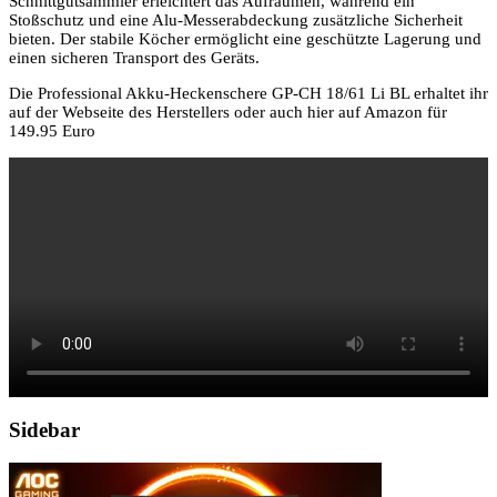
Schnittgutsammler erleichtert das Aufräumen, während ein
Stoßschutz und eine Alu-Messerabdeckung zusätzliche Sicherheit
bieten. Der stabile Köcher ermöglicht eine geschützte Lagerung und
einen sicheren Transport des Geräts.
Die Professional Akku-Heckenschere GP-CH 18/61 Li BL erhaltet ihr
auf der Webseite des Herstellers oder auch hier auf Amazon für
149.95 Euro
Sidebar