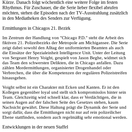
Kürze. Danach folgt wöchentlich eine weitere Folge im festen
Rhythmus. Für Zuschauer, die die Serie lieber flexibel abrufen
möchten, stehen die Episoden nach der TV-Ausstrahlung zusätzlich
in den Mediatheken des Senders zur Verfügung.
Ermittlungen in Chicagos 21. Bezirk
Im Zentrum der Handlung von "Chicago P.D." steht die Arbeit des
fiktiven 21. Polizeibezirks der Metropole am Michigansee. Die Serie
zeigt dabei sowohl den Alltag der uniformierten Beamten als auch
die Einsätze der Spezialeinheit Intelligence Unit. Unter der Leitung
von Sergeant Henry Voight, gespielt von Jason Beghe, widmet sich
das Team den schwersten Delikten, die in Chicago anfallen. Dazu
zählen Mordermittlungen, organisierter Drogenhandel oder
Verbrechen, die über die Kompetenzen der regulären Polizeistreifen
hinausgehen.
Voight selbst ist ein Charakter mit Ecken und Kanten. Er ist den
Kollegen gegenüber loyal und stellt sich kompromisslos hinter sein
Team. Gleichzeitig wird schnell klar, dass er Verdächtigen, die in
seinen Augen auf der falschen Seite des Gesetzes stehen, kaum
Nachsicht gewährt. Diese Haltung prägt die Dynamik der Serie und
sorgt dafür, dass die Ermittlungen nicht nur auf rein polizeilicher
Ebene stattfinden, sondern auch regelmäßig sehr emotional werden.
Entwicklungen in der neuen Staffel