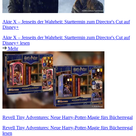
Akte X – Jenseits der Wahrheit: Starttermin zum Director's Cut auf
Disney+
Akte X – Jenseits der Wahrheit: Starttermin zum Director's Cut auf
Disney+ lesen
Mehr
Revell Tiny Adventures: Neue Harry-Potter-Magie fürs Bücherregal
Revell Tiny Adventures: Neue Harry-Potter-Magie fürs Bücherregal
lesen