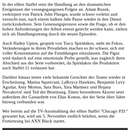
In der elften Staffel setzt die Handlung an den dramatischen
Ereignissen der vorangegangenen Folgen an. Adam Ruzek,
verkörpert von Patrick John Flueger, wurde schwer verletzt und
versucht nun, nach einem halben Jahr Pause wieder in den Dienst
zurückzukehren. Sein Genesungsprozess sowie die Frage, ob er den
hohen Anforderungen der Arbeit erneut gerecht werden kann, ziehen
sich als Handlungsstrang durch die neuen Episoden.
Auch Hailey Upton, gespielt von Tracy Spiridakos, steht im Fokus.
Veränderungen in ihrem Privatleben machen es ihr schwer, sich mit
voller Konzentration auf die Ermittlungen einzulassen. Die Figur
wird dadurch auf eine emotionale Probe gestellt, was zugleich ihren
Abschied aus der Serie vorbereitet, da Spiridakos die Produktion
nach Staffel 11 verlassen hat.
Darüber hinaus treten viele bekannte Gesichter des Teams wieder in
Erscheinung. Marina Squerciati, LaRoyce Hawkins, Benjamin Levy
Aguilar, Amy Morton, Sara Bues, Yara Martinez und Bojana
Novaković sind Teil der Besetzung. Einen besonderen Akzent setzt
außerdem der Gastauftritt von Elias Koteas, der der Serie über Jahre
hinweg verbunden war.
Wer bereits auf die TV-Ausstrahlung der elften Staffel "Chicago P.D."
gewartet hat, wird am 5. November endlich belohnt, wenn die
Fortsetzung bei AXN Black startet.