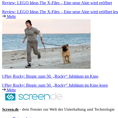
Review: LEGO Ideas The X-Files – Eine neue Akte wird eröffnet
Review: LEGO Ideas The X-Files – Eine neue Akte wird eröffnet les
Mehr
I Play Rocky: Biopic zum 50. „Rocky“ Jubiläum im Kino
I Play Rocky: Biopic zum 50. „Rocky“ Jubiläum im Kino lesen
Mehr
Screen.de
- dein Fenster zur Welt der Unterhaltung und Technologie