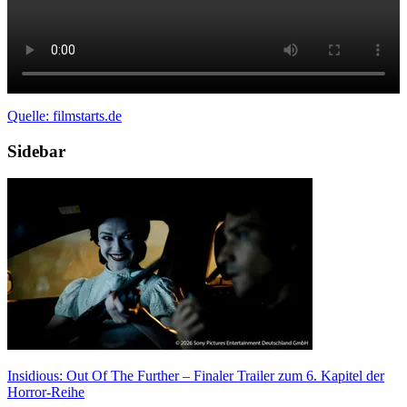
Quelle: filmstarts.de
Sidebar
Insidious: Out Of The Further – Finaler Trailer zum 6. Kapitel der
Horror-Reihe