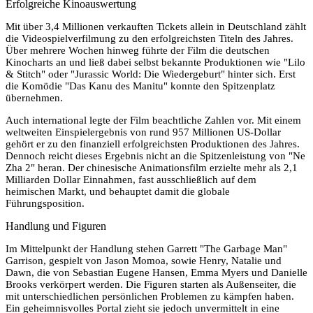
Erfolgreiche Kinoauswertung
Mit über 3,4 Millionen verkauften Tickets allein in Deutschland zählt
die Videospielverfilmung zu den erfolgreichsten Titeln des Jahres.
Über mehrere Wochen hinweg führte der Film die deutschen
Kinocharts an und ließ dabei selbst bekannte Produktionen wie "Lilo
& Stitch" oder "Jurassic World: Die Wiedergeburt" hinter sich. Erst
die Komödie "Das Kanu des Manitu" konnte den Spitzenplatz
übernehmen.
Auch international legte der Film beachtliche Zahlen vor. Mit einem
weltweiten Einspielergebnis von rund 957 Millionen US-Dollar
gehört er zu den finanziell erfolgreichsten Produktionen des Jahres.
Dennoch reicht dieses Ergebnis nicht an die Spitzenleistung von "Ne
Zha 2" heran. Der chinesische Animationsfilm erzielte mehr als 2,1
Milliarden Dollar Einnahmen, fast ausschließlich auf dem
heimischen Markt, und behauptet damit die globale
Führungsposition.
Handlung und Figuren
Im Mittelpunkt der Handlung stehen Garrett "The Garbage Man"
Garrison, gespielt von Jason Momoa, sowie Henry, Natalie und
Dawn, die von Sebastian Eugene Hansen, Emma Myers und Danielle
Brooks verkörpert werden. Die Figuren starten als Außenseiter, die
mit unterschiedlichen persönlichen Problemen zu kämpfen haben.
Ein geheimnisvolles Portal zieht sie jedoch unvermittelt in eine