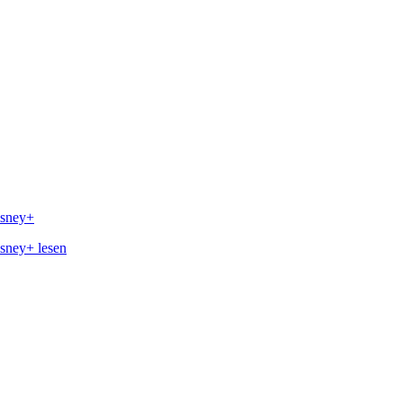
isney+
isney+ lesen