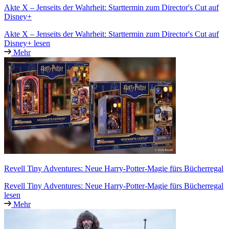
Akte X – Jenseits der Wahrheit: Starttermin zum Director's Cut auf
Disney+
Akte X – Jenseits der Wahrheit: Starttermin zum Director's Cut auf
Disney+ lesen
Mehr
Revell Tiny Adventures: Neue Harry-Potter-Magie fürs Bücherregal
Revell Tiny Adventures: Neue Harry-Potter-Magie fürs Bücherregal
lesen
Mehr