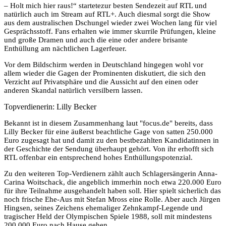
– Holt mich hier raus!“ startetezur besten Sendezeit auf RTL und
natürlich auch im Stream auf RTL+. Auch diesmal sorgt die Show
aus dem australischen Dschungel wieder zwei Wochen lang für viel
Gesprächsstoff. Fans erhalten wie immer skurrile Prüfungen, kleine
und große Dramen und auch die eine oder andere brisante
Enthüllung am nächtlichen Lagerfeuer.
Vor dem Bildschirm werden in Deutschland hingegen wohl vor
allem wieder die Gagen der Prominenten diskutiert, die sich den
Verzicht auf Privatsphäre und die Aussicht auf den einen oder
anderen Skandal natürlich versilbern lassen.
Topverdienerin: Lilly Becker
Bekannt ist in diesem Zusammenhang laut "focus.de" bereits, dass
Lilly Becker für eine äußerst beachtliche Gage von satten 250.000
Euro zugesagt hat und damit zu den bestbezahlten Kandidatinnen in
der Geschichte der Sendung überhaupt gehört. Von ihr erhofft sich
RTL offenbar ein entsprechend hohes Enthüllungspotenzial.
Zu den weiteren Top-Verdienern zählt auch Schlagersängerin Anna-
Carina Woitschack, die angeblich immerhin noch etwa 220.000 Euro
für ihre Teilnahme ausgehandelt haben soll. Hier spielt sicherlich das
noch frische Ehe-Aus mit Stefan Mross eine Rolle. Aber auch Jürgen
Hingsen, seines Zeichens ehemaliger Zehnkampf-Legende und
tragischer Held der Olympischen Spiele 1988, soll mit mindestens
200.000 Euro nach Hause gehen.