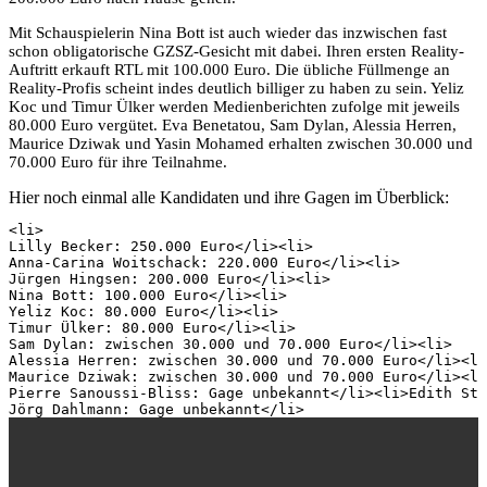
Mit Schauspielerin Nina Bott ist auch wieder das inzwischen fast
schon obligatorische GZSZ-Gesicht mit dabei. Ihren ersten Reality-
Auftritt erkauft RTL mit 100.000 Euro. Die übliche Füllmenge an
Reality-Profis scheint indes deutlich billiger zu haben zu sein. Yeliz
Koc und Timur Ülker werden Medienberichten zufolge mit jeweils
80.000 Euro vergütet. Eva Benetatou, Sam Dylan, Alessia Herren,
Maurice Dziwak und Yasin Mohamed erhalten zwischen 30.000 und
70.000 Euro für ihre Teilnahme.
Hier noch einmal alle Kandidaten und ihre Gagen im Überblick:
<li>

Lilly Becker: 250.000 Euro</li><li>

Anna-Carina Woitschack: 220.000 Euro</li><li>

Jürgen Hingsen: 200.000 Euro</li><li>

Nina Bott: 100.000 Euro</li><li>

Yeliz Koc: 80.000 Euro</li><li>

Timur Ülker: 80.000 Euro</li><li>

Sam Dylan: zwischen 30.000 und 70.000 Euro</li><li>

Alessia Herren: zwischen 30.000 und 70.000 Euro</li><li
Maurice Dziwak: zwischen 30.000 und 70.000 Euro</li><li
Pierre Sanoussi-Bliss: Gage unbekannt</li><li>Edith Ste
Jörg Dahlmann: Gage unbekannt</li>