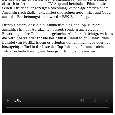
als auch in der mobilen und TV-App und beinhalten Filme sowie
Serien. Die dabei angezeigten Streaming-Vorschläge werden allem
Anschein nach täglich aktualisiert und zeigen neben Titel und Cover
auch das Erscheinungsjahr sowie die FSK-Einstufung.
Disney+ betont, dass die Zusammenstellung der Top-10 nicht
ausschließlich auf Abrufzahlen basiert, sondern auch eigene
Bewertungen der Titel und das gebuchte Abo berücksichtigt, welches
die Verfügbarkeit der Inhalte beeinflusst. Damit folgt Disney+ dem
Beispiel von Netflix, indem es offenbar vornehmlich neue oder neu
hinzugefügte Titel in die Liste der Top-Inhalte aufnimmt – nicht
zuletzt sicherlich auch, um diese großflächig zu bewerben.