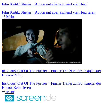
Film-Kritik: Shelter – Action mit überraschend viel Herz
Film-Kritik: Shelter – Action mit überraschend viel Herz lesen
Mehr
Insidious: Out Of The Further – Finaler Trailer zum 6. Kapitel der
Horror-Reihe
Insidious: Out Of The Further – Finaler Trailer zum 6. Kapitel der
Horror-Reihe lesen
Mehr