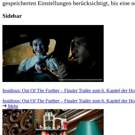
gespeicherten Einstellungen berücksichtigt, bis eine 
Sidebar
Insidious: Out Of The Further – Finaler Trailer zum 6. Kapitel der H
Insidious: Out Of The Further – Finaler Trailer zum 6. Kapitel der Ho
Mehr