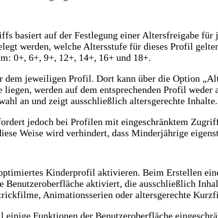
fs basiert auf der Festlegung einer Altersfreigabe für 
egt werden, welche Altersstufe für dieses Profil gelten
m: 0+, 6+, 9+, 12+, 14+, 16+ und 18+.
r dem jeweiligen Profil. Dort kann über die Option „Al
nze liegen, werden auf dem entsprechenden Profil weder
ahl an und zeigt ausschließlich altersgerechte Inhalte.
fordert jedoch bei Profilen mit eingeschränktem Zugrif
 diese Weise wird verhindert, dass Minderjährige eige
 optimiertes Kinderprofil aktivieren. Beim Erstellen ei
 Benutzeroberfläche aktiviert, die ausschließlich Inhal
trickfilme, Animationsserien oder altersgerechte Kurzf
il einige Funktionen der Benutzeroberfläche eingeschrä