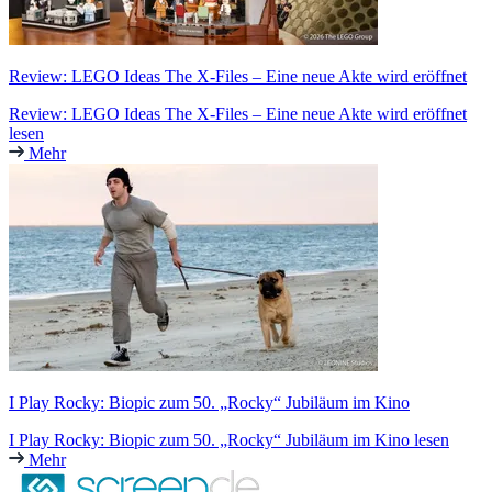
Review: LEGO Ideas The X-Files – Eine neue Akte wird eröffnet
Review: LEGO Ideas The X-Files – Eine neue Akte wird eröffnet
lesen
Mehr
I Play Rocky: Biopic zum 50. „Rocky“ Jubiläum im Kino
I Play Rocky: Biopic zum 50. „Rocky“ Jubiläum im Kino lesen
Mehr