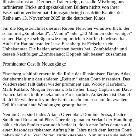
Illusionskunst an. Der neue Trailer zeigt, dass die Mischung aus
raffinierten Tricks und spektakulären Bildern nichts von ihrer
Faszination verloren hat. Lionsgate bringt das dritte Kapitel der
Reihe am 13. November 2025 in die deutschen Kinos.
Für die Regie zeichnet diesmal Ruben Fleischer verantwortlich, der
schon mit „Zombieland“, „Venom“ oder „30 Minuten oder weniger“
seinen Hang zu schrägen wie temporeichen Stoffen bewiesen hat.
Auch für Hauptdarsteller Jesse Eisenberg ist Fleischer kein
Unbekannter. Die beiden arbeiteten bereits bei „Zombieland“ und
dessen Nachfolger „Zombieland: Doppelt hält besser“ zusammen.
Prominenter Cast & Neuzugänge
Eisenberg schlüpft erneut in die Rolle des Illusionisten Danny Atlas,
der abermals mit den anderen „Reitern“ einen Coup inszeniert. Das
Wiedersehen fällt dabei wieder prominent aus. Woody Harrelson,
Mark Ruffalo, Morgan Freeman, Isla Fisher, Lizzy Caplan und Dave
Franco kehren in ihre bekannten Parts zurück. Außerdem ist Daniel
Radcliffe wieder mit von der Partie, nachdem er schon im zweiten
Teil für turbulente Wendungen gesorgt hatte.
Neu im Cast sind indes Ariana Greenblatt, Dominic Sessa, Justice
Smith und Rosamund Pike. Über den genauen Verlauf der Handlung
hält sich das Studio zwar noch bedeckt, doch erste Infos deuten auf
einen besonders riskanten Auftrag hin. Jahre nach dem letzten Coup
haben sich die „Vier Reiter“ zurückgezogen. Nun müssen sie jedoch