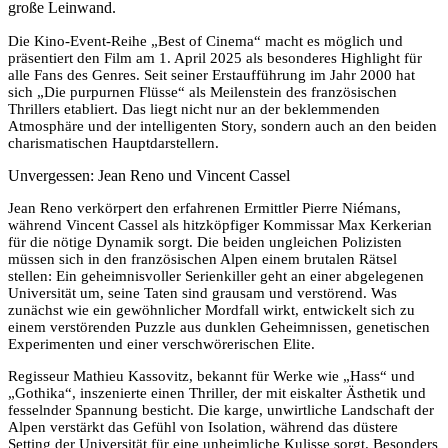
große Leinwand.
Die Kino-Event-Reihe „Best of Cinema“ macht es möglich und
präsentiert den Film am 1. April 2025 als besonderes Highlight für
alle Fans des Genres. Seit seiner Erstaufführung im Jahr 2000 hat
sich „Die purpurnen Flüsse“ als Meilenstein des französischen
Thrillers etabliert. Das liegt nicht nur an der beklemmenden
Atmosphäre und der intelligenten Story, sondern auch an den beiden
charismatischen Hauptdarstellern.
Unvergessen: Jean Reno und Vincent Cassel
Jean Reno verkörpert den erfahrenen Ermittler Pierre Niémans,
während Vincent Cassel als hitzköpfiger Kommissar Max Kerkerian
für die nötige Dynamik sorgt. Die beiden ungleichen Polizisten
müssen sich in den französischen Alpen einem brutalen Rätsel
stellen: Ein geheimnisvoller Serienkiller geht an einer abgelegenen
Universität um, seine Taten sind grausam und verstörend. Was
zunächst wie ein gewöhnlicher Mordfall wirkt, entwickelt sich zu
einem verstörenden Puzzle aus dunklen Geheimnissen, genetischen
Experimenten und einer verschwörerischen Elite.
Regisseur Mathieu Kassovitz, bekannt für Werke wie „Hass“ und
„Gothika“, inszenierte einen Thriller, der mit eiskalter Ästhetik und
fesselnder Spannung besticht. Die karge, unwirtliche Landschaft der
Alpen verstärkt das Gefühl von Isolation, während das düstere
Setting der Universität für eine unheimliche Kulisse sorgt. Besonders