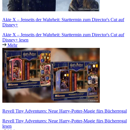
Akte X – Jenseits der Wahrheit: Starttermin zum Director's Cut auf
Disney+
Akte X – Jenseits der Wahrheit: Starttermin zum Director's Cut auf
Disney+ lesen
Mehr
Revell Tiny Adventures: Neue Harry-Potter-Magie fürs Bücherregal
Revell Tiny Adventures: Neue Harry-Potter-Magie fürs Bücherregal
lesen