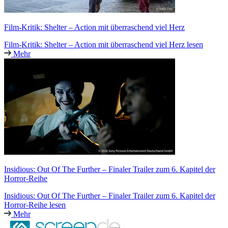
Film-Kritik: Shelter – Action mit überraschend viel Herz
Film-Kritik: Shelter – Action mit überraschend viel Herz lesen
Mehr
Insidious: Out Of The Further – Finaler Trailer zum 6. Kapitel der
Horror-Reihe
Insidious: Out Of The Further – Finaler Trailer zum 6. Kapitel der
Horror-Reihe lesen
Mehr