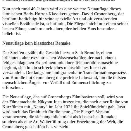
Nun nach rund 40 Jahren wird es eine weitere Neuauflage dieses
ikonischen Body-Horror-Klassikers geben. David Cronenberg, der
berühmt-berüchtigt für seine spezielle Art und oft verstörenden
visuellen Erzählstile ist, schuf mit „Die Fliege“ nicht nur einen seiner
besten Filme, sondern auch einen, der bei den Fans besonders
beliebt ist.
Neuauflage kein klassisches Remake
Der Streifen erzählt die Geschichte von Seth Brundle, einem
brillanten, aber exzentrischen Wissenschaftler, der nach einem
fehlgeschlagenen Experiment mit einer Teleportationsmaschine
beginnt, sich in ein schreckliches menschliches Insekt zu
verwandeln. Der langsame und grauenhafte Transformationsprozess
von Brundle bot Cronenberg die perfekte Leinwand, um die tiefsten
menschlichen Ängste vor Verfall und Entmenschlichung zu
erforschen.
Die Neuauflage, das auf Cronenbergs Film basieren soll, wird von
der Filmemacherin Nikyatu Jusu inszeniert, die nach einer Reihe von
Kurzfilmen mit „Nanny“ im Jahr 2022 ihr Spielfilmdebüt gab. Jusu
wird auch das Drehbuch für die neue „Die Fliege“-Version
verantworten, die sich angeblich nicht als klassisches Remake,
sondern als eine Art Weiterführung oder Erweiterung der Welt, die
Cronenberg geschaffen hat, versteht.