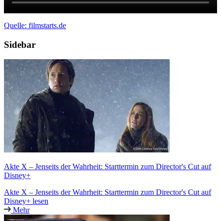
Quelle: filmstarts.de
Sidebar
Akte X – Jenseits der Wahrheit: Starttermin zum Director's Cut auf
Disney+
Akte X – Jenseits der Wahrheit: Starttermin zum Director's Cut auf
Disney+ lesen
Mehr