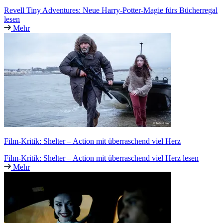
Revell Tiny Adventures: Neue Harry-Potter-Magie fürs Bücherregal
lesen
Mehr
Film-Kritik: Shelter – Action mit überraschend viel Herz
Film-Kritik: Shelter – Action mit überraschend viel Herz lesen
Mehr