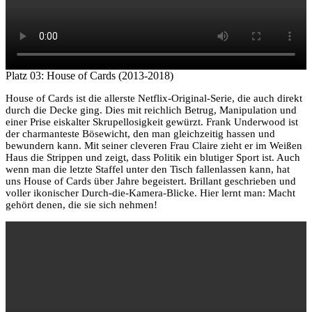
Platz 03: House of Cards (2013-2018)
House of Cards ist die allerste Netflix-Original-Serie, die auch direkt
durch die Decke ging. Dies mit reichlich Betrug, Manipulation und
einer Prise eiskalter Skrupellosigkeit gewürzt. Frank Underwood ist
der charmanteste Bösewicht, den man gleichzeitig hassen und
bewundern kann. Mit seiner cleveren Frau Claire zieht er im Weißen
Haus die Strippen und zeigt, dass Politik ein blutiger Sport ist. Auch
wenn man die letzte Staffel unter den Tisch fallenlassen kann, hat
uns House of Cards über Jahre begeistert. Brillant geschrieben und
voller ikonischer Durch-die-Kamera-Blicke. Hier lernt man: Macht
gehört denen, die sie sich nehmen!