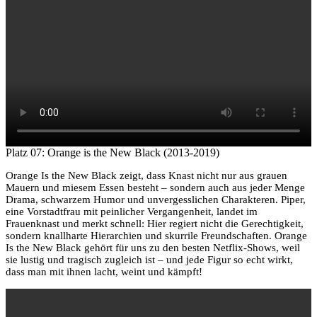
Platz 07: Orange is the New Black (2013-2019)
Orange Is the New Black zeigt, dass Knast nicht nur aus grauen
Mauern und miesem Essen besteht – sondern auch aus jeder Menge
Drama, schwarzem Humor und unvergesslichen Charakteren. Piper,
eine Vorstadtfrau mit peinlicher Vergangenheit, landet im
Frauenknast und merkt schnell: Hier regiert nicht die Gerechtigkeit,
sondern knallharte Hierarchien und skurrile Freundschaften. Orange
Is the New Black gehört für uns zu den besten Netflix-Shows, weil
sie lustig und tragisch zugleich ist – und jede Figur so echt wirkt,
dass man mit ihnen lacht, weint und kämpft!