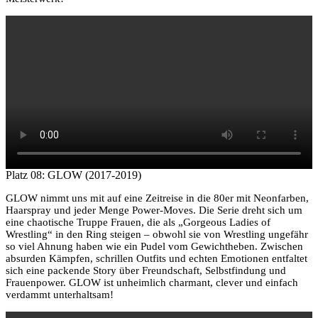
Platz 08: GLOW (2017-2019)
GLOW nimmt uns mit auf eine Zeitreise in die 80er mit Neonfarben,
Haarspray und jeder Menge Power-Moves. Die Serie dreht sich um
eine chaotische Truppe Frauen, die als „Gorgeous Ladies of
Wrestling“ in den Ring steigen – obwohl sie von Wrestling ungefähr
so viel Ahnung haben wie ein Pudel vom Gewichtheben. Zwischen
absurden Kämpfen, schrillen Outfits und echten Emotionen entfaltet
sich eine packende Story über Freundschaft, Selbstfindung und
Frauenpower. GLOW ist unheimlich charmant, clever und einfach
verdammt unterhaltsam!