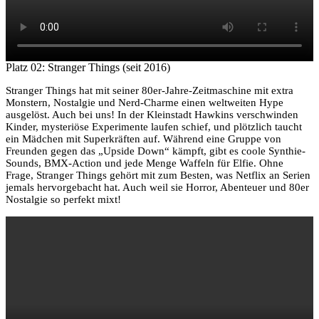
Platz 02: Stranger Things (seit 2016)
Stranger Things hat mit seiner 80er-Jahre-Zeitmaschine mit extra
Monstern, Nostalgie und Nerd-Charme einen weltweiten Hype
ausgelöst. Auch bei uns! In der Kleinstadt Hawkins verschwinden
Kinder, mysteriöse Experimente laufen schief, und plötzlich taucht
ein Mädchen mit Superkräften auf. Während eine Gruppe von
Freunden gegen das „Upside Down“ kämpft, gibt es coole Synthie-
Sounds, BMX-Action und jede Menge Waffeln für Elfie. Ohne
Frage, Stranger Things gehört mit zum Besten, was Netflix an Serien
jemals hervorgebacht hat. Auch weil sie Horror, Abenteuer und 80er
Nostalgie so perfekt mixt!