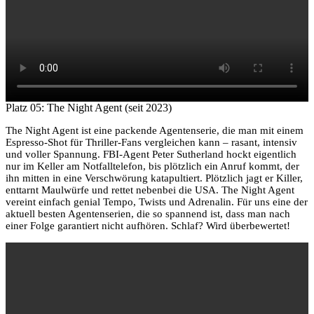
Platz 05: The Night Agent (seit 2023)
The Night Agent ist eine packende Agentenserie, die man mit einem
Espresso-Shot für Thriller-Fans vergleichen kann – rasant, intensiv
und voller Spannung. FBI-Agent Peter Sutherland hockt eigentlich
nur im Keller am Notfalltelefon, bis plötzlich ein Anruf kommt, der
ihn mitten in eine Verschwörung katapultiert. Plötzlich jagt er Killer,
enttarnt Maulwürfe und rettet nebenbei die USA. The Night Agent
vereint einfach genial Tempo, Twists und Adrenalin. Für uns eine der
aktuell besten Agentenserien, die so spannend ist, dass man nach
einer Folge garantiert nicht aufhören. Schlaf? Wird überbewertet!