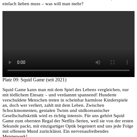
einfach lieben muss – was will man mehr?
Platz 09: Squid Game (seit 2021)
Squid Game kann man mit dem Spiel des Lebens vergleichen, nur
mit tödlichem Einsatz – und verdammt spannend! Hunderte
verschuldete Menschen treten in scheinbar harmlose Kinderspiele
an, doch wer verliert, zahlt mit dem Leben. Zwischen
Schockmomenten, genialen Twists und südkoreanischer
Gesellschaftskritik wird es richtig intensiv. Für uns gehört Squid
Game zum obersten Regal der Netflix-Serien, weil sie von der ersten
Sekunde packt, mit einzigartiger Optik begeistert und uns jede Folge
mit offenem Mund zurücklässt. Ein nervenaufreibendes
Meisterwerk!