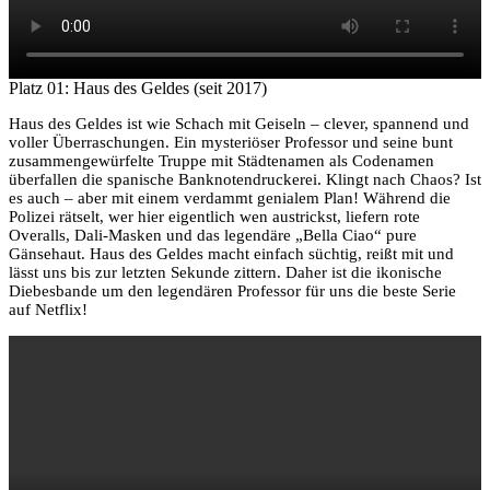
Platz 01: Haus des Geldes (seit 2017)
Haus des Geldes ist wie Schach mit Geiseln – clever, spannend und
voller Überraschungen. Ein mysteriöser Professor und seine bunt
zusammengewürfelte Truppe mit Städtenamen als Codenamen
überfallen die spanische Banknotendruckerei. Klingt nach Chaos? Ist
es auch – aber mit einem verdammt genialem Plan! Während die
Polizei rätselt, wer hier eigentlich wen austrickst, liefern rote
Overalls, Dali-Masken und das legendäre „Bella Ciao“ pure
Gänsehaut. Haus des Geldes macht einfach süchtig, reißt mit und
lässt uns bis zur letzten Sekunde zittern. Daher ist die ikonische
Diebesbande um den legendären Professor für uns die beste Serie
auf Netflix!