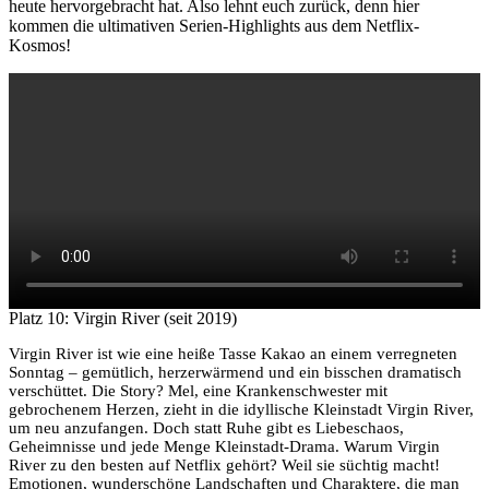
heute hervorgebracht hat. Also lehnt euch zurück, denn hier
kommen die ultimativen Serien-Highlights aus dem Netflix-
Kosmos!
Platz 10: Virgin River (seit 2019)
Virgin River ist wie eine heiße Tasse Kakao an einem verregneten
Sonntag – gemütlich, herzerwärmend und ein bisschen dramatisch
verschüttet. Die Story? Mel, eine Krankenschwester mit
gebrochenem Herzen, zieht in die idyllische Kleinstadt Virgin River,
um neu anzufangen. Doch statt Ruhe gibt es Liebeschaos,
Geheimnisse und jede Menge Kleinstadt-Drama. Warum Virgin
River zu den besten auf Netflix gehört? Weil sie süchtig macht!
Emotionen, wunderschöne Landschaften und Charaktere, die man