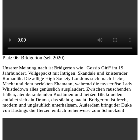
Platz 06: Bridgerton (seit 2020)
Unserer Meinung nach ist Bridgerton wie „Gossip Girl“ im 19.
Jahrhundert. Vollgepackt mit Intrigen, Skandale und knisternder
Romantik. Die adlige High Society Londons sucht nach Liebe,
Macht und dem perfekten Ehemann, während die mysteriöse Lady
Whistledown alles genüsslich ausplaudert. Zwischen rauschenden
Bällen, atemberaubenden Kostümen und heißen Blickduellen
entfaltet sich ein Drama, das süchtig macht. Bridgerton ist frech,
modern und unglaublich unterhaltsam. Außerdem bringt der Duke
von Hastings die Herzen einfach reihenweise zum Schmelzen!