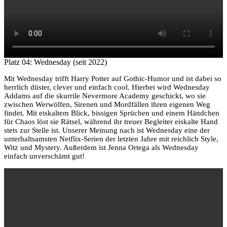
Platz 04: Wednesday (seit 2022)
Mit Wednesday trifft Harry Potter auf Gothic-Humor und ist dabei so
herrlich düster, clever und einfach cool. Hierbei wird Wednesday
Addams auf die skurrile Nevermore Academy geschickt, wo sie
zwischen Werwölfen, Sirenen und Mordfällen ihren eigenen Weg
findet. Mit eiskaltem Blick, bissigen Sprüchen und einem Händchen
für Chaos löst sie Rätsel, während ihr treuer Begleiter eiskalte Hand
stets zur Stelle ist. Unserer Meinung nach ist Wednesday eine der
unterhaltsamsten Netflix-Serien der letzten Jahre mit reichlich Style,
Witz und Mystery. Außerdem ist Jenna Ortega als Wednesday
einfach unverschämt gut!