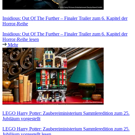
Insidious: Out Of The Further – Finaler Trailer zum 6. Kapitel der
Horror-Reihe
Insidious: Out Of The Further – Finaler Trailer zum 6. Kapitel der
Horror-Reihe lesen
Mehr
LEGO Harry Potter: Zaubereiministerium Sammleredition zum 25.
Jubiläum vorgestellt
LEGO Harry Potter: Zaubereiministerium Sammleredition zum 25.
Jubiläum vorgestellt lesen