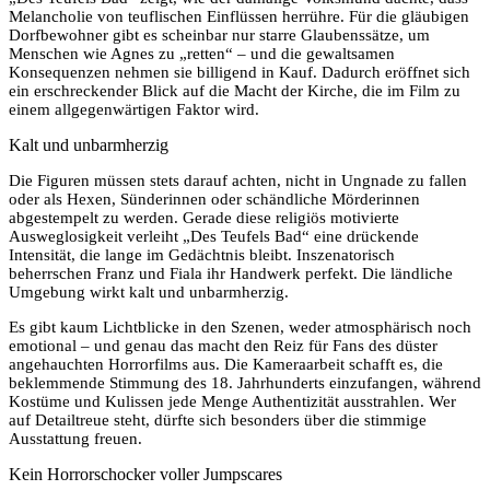
Melancholie von teuflischen Einflüssen herrühre. Für die gläubigen
Dorfbewohner gibt es scheinbar nur starre Glaubenssätze, um
Menschen wie Agnes zu „retten“ – und die gewaltsamen
Konsequenzen nehmen sie billigend in Kauf. Dadurch eröffnet sich
ein erschreckender Blick auf die Macht der Kirche, die im Film zu
einem allgegenwärtigen Faktor wird.
Kalt und unbarmherzig
Die Figuren müssen stets darauf achten, nicht in Ungnade zu fallen
oder als Hexen, Sünderinnen oder schändliche Mörderinnen
abgestempelt zu werden. Gerade diese religiös motivierte
Ausweglosigkeit verleiht „Des Teufels Bad“ eine drückende
Intensität, die lange im Gedächtnis bleibt. Inszenatorisch
beherrschen Franz und Fiala ihr Handwerk perfekt. Die ländliche
Umgebung wirkt kalt und unbarmherzig.
Es gibt kaum Lichtblicke in den Szenen, weder atmosphärisch noch
emotional – und genau das macht den Reiz für Fans des düster
angehauchten Horrorfilms aus. Die Kameraarbeit schafft es, die
beklemmende Stimmung des 18. Jahrhunderts einzufangen, während
Kostüme und Kulissen jede Menge Authentizität ausstrahlen. Wer
auf Detailtreue steht, dürfte sich besonders über die stimmige
Ausstattung freuen.
Kein Horrorschocker voller Jumpscares