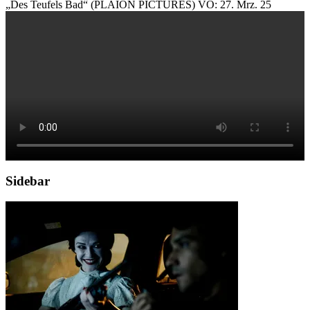
„Des Teufels Bad“ (PLAION PICTURES) VÖ: 27. Mrz. 25
Sidebar