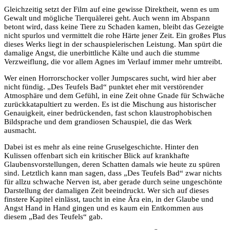
Gleichzeitig setzt der Film auf eine gewisse Direktheit, wenn es um
Gewalt und mögliche Tierquälerei geht. Auch wenn im Abspann
betont wird, dass keine Tiere zu Schaden kamen, bleibt das Gezeigte
nicht spurlos und vermittelt die rohe Härte jener Zeit. Ein großes Plus
dieses Werks liegt in der schauspielerischen Leistung. Man spürt die
damalige Angst, die unerbittliche Kälte und auch die stumme
Verzweiflung, die vor allem Agnes im Verlauf immer mehr umtreibt.
Wer einen Horrorschocker voller Jumpscares sucht, wird hier aber
nicht fündig. „Des Teufels Bad“ punktet eher mit verstörender
Atmosphäre und dem Gefühl, in eine Zeit ohne Gnade für Schwäche
zurückkatapultiert zu werden. Es ist die Mischung aus historischer
Genauigkeit, einer bedrückenden, fast schon klaustrophobischen
Bildsprache und dem grandiosen Schauspiel, die das Werk
ausmacht.
Dabei ist es mehr als eine reine Gruselgeschichte. Hinter den
Kulissen offenbart sich ein kritischer Blick auf krankhafte
Glaubensvorstellungen, deren Schatten damals wie heute zu spüren
sind. Letztlich kann man sagen, dass „Des Teufels Bad“ zwar nichts
für allzu schwache Nerven ist, aber gerade durch seine ungeschönte
Darstellung der damaligen Zeit beeindruckt. Wer sich auf dieses
finstere Kapitel einlässt, taucht in eine Ära ein, in der Glaube und
Angst Hand in Hand gingen und es kaum ein Entkommen aus
diesem „Bad des Teufels“ gab.