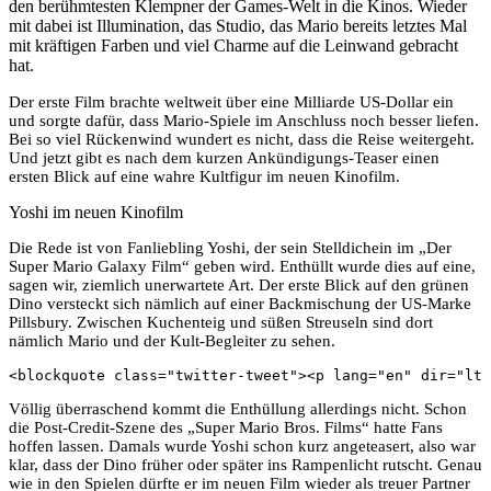
den berühmtesten Klempner der Games-Welt in die Kinos. Wieder
mit dabei ist Illumination, das Studio, das Mario bereits letztes Mal
mit kräftigen Farben und viel Charme auf die Leinwand gebracht
hat.
Der erste Film brachte weltweit über eine Milliarde US-Dollar ein
und sorgte dafür, dass Mario-Spiele im Anschluss noch besser liefen.
Bei so viel Rückenwind wundert es nicht, dass die Reise weitergeht.
Und jetzt gibt es nach dem kurzen Ankündigungs-Teaser einen
ersten Blick auf eine wahre Kultfigur im neuen Kinofilm.
Yoshi im neuen Kinofilm
Die Rede ist von Fanliebling Yoshi, der sein Stelldichein im „Der
Super Mario Galaxy Film“ geben wird. Enthüllt wurde dies auf eine,
sagen wir, ziemlich unerwartete Art. Der erste Blick auf den grünen
Dino versteckt sich nämlich auf einer Backmischung der US-Marke
Pillsbury. Zwischen Kuchenteig und süßen Streuseln sind dort
nämlich Mario und der Kult-Begleiter zu sehen.
<blockquote class="twitter-tweet"><p lang="en" dir="ltr
Völlig überraschend kommt die Enthüllung allerdings nicht. Schon
die Post-Credit-Szene des „Super Mario Bros. Films“ hatte Fans
hoffen lassen. Damals wurde Yoshi schon kurz angeteasert, also war
klar, dass der Dino früher oder später ins Rampenlicht rutscht. Genau
wie in den Spielen dürfte er im neuen Film wieder als treuer Partner