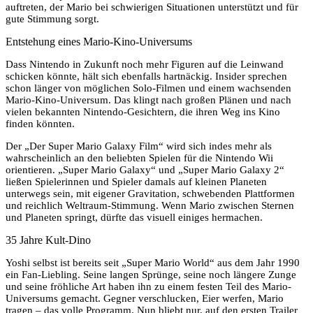
auftreten, der Mario bei schwierigen Situationen unterstützt und für
gute Stimmung sorgt.
Entstehung eines Mario-Kino-Universums
Dass Nintendo in Zukunft noch mehr Figuren auf die Leinwand
schicken könnte, hält sich ebenfalls hartnäckig. Insider sprechen
schon länger von möglichen Solo-Filmen und einem wachsenden
Mario-Kino-Universum. Das klingt nach großen Plänen und nach
vielen bekannten Nintendo-Gesichtern, die ihren Weg ins Kino
finden könnten.
Der „Der Super Mario Galaxy Film“ wird sich indes mehr als
wahrscheinlich an den beliebten Spielen für die Nintendo Wii
orientieren. „Super Mario Galaxy“ und „Super Mario Galaxy 2“
ließen Spielerinnen und Spieler damals auf kleinen Planeten
unterwegs sein, mit eigener Gravitation, schwebenden Plattformen
und reichlich Weltraum-Stimmung. Wenn Mario zwischen Sternen
und Planeten springt, dürfte das visuell einiges hermachen.
35 Jahre Kult-Dino
Yoshi selbst ist bereits seit „Super Mario World“ aus dem Jahr 1990
ein Fan-Liebling. Seine langen Sprünge, seine noch längere Zunge
und seine fröhliche Art haben ihn zu einem festen Teil des Mario-
Universums gemacht. Gegner verschlucken, Eier werfen, Mario
tragen – das volle Programm. Nun bliebt nur, auf den ersten Trailer