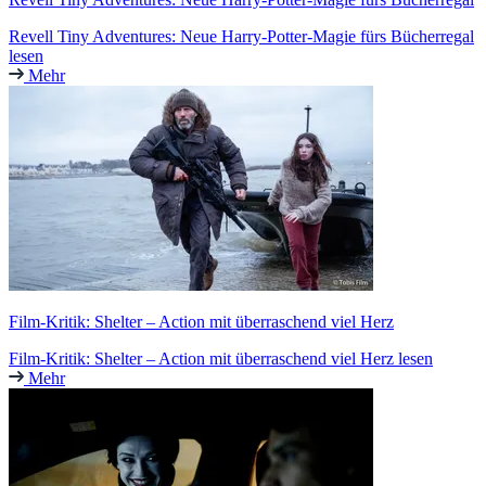
Revell Tiny Adventures: Neue Harry-Potter-Magie fürs Bücherregal
lesen
Mehr
Film-Kritik: Shelter – Action mit überraschend viel Herz
Film-Kritik: Shelter – Action mit überraschend viel Herz lesen
Mehr