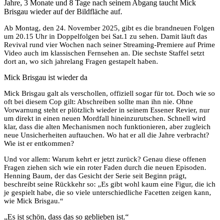
Jahre, 3 Monate und 8 Tage nach seinem Abgang taucht Mick
Brisgau wieder auf der Bildfläche auf.
Ab Montag, den 24. November 2025, gibt es die brandneuen Folgen
um 20.15 Uhr in Doppelfolgen bei Sat.1 zu sehen. Damit läuft das
Revival rund vier Wochen nach seiner Streaming-Premiere auf Prime
Video auch im klassischen Fernsehen an. Die sechste Staffel setzt
dort an, wo sich jahrelang Fragen gestapelt haben.
Mick Brisgau ist wieder da
Mick Brisgau galt als verschollen, offiziell sogar für tot. Doch wie so
oft bei diesem Cop gilt: Abschreiben sollte man ihn nie. Ohne
Vorwarnung steht er plötzlich wieder in seinem Essener Revier, nur
um direkt in einen neuen Mordfall hineinzurutschen. Schnell wird
klar, dass die alten Mechanismen noch funktionieren, aber zugleich
neue Unsicherheiten auftauchen. Wo hat er all die Jahre verbracht?
Wie ist er entkommen?
Und vor allem: Warum kehrt er jetzt zurück? Genau diese offenen
Fragen ziehen sich wie ein roter Faden durch die neuen Episoden.
Henning Baum, der das Gesicht der Serie seit Beginn prägt,
beschreibt seine Rückkehr so: „Es gibt wohl kaum eine Figur, die ich
je gespielt habe, die so viele unterschiedliche Facetten zeigen kann,
wie Mick Brisgau.“
„Es ist schön, dass das so geblieben ist.“