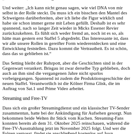
Und weiter: „Ich kann nicht genau sagen, wie viel DNA von mir
selbst in der Rolle steckt. Da muss ich ein bisschen den Mantel des
Schweigens darüberbreiten, aber ich liebe die Figur wirklich und
habe sie schon immer gerne mit Leben gefüllt. Deshalb ist es sehr
spannend, nach so langer Zeit wieder in Micks Essener Revier
zurückzukehren. Es fühlt sich weder fremd an, noch ist es so, als
hätte man gestern erst Staffel 5 abgedreht. Das Interessante ist, dass
wir alle unsere Rollen in gereifter Form wiederentdecken und eine
Entwicklung feststellen. Dazu kommt die Vertrautheit. Es ist schön,
dass das so geblieben ist.“
Das Setting bleibt der Ruhrpott, aber die Geschichten sind in der
Gegenwart verankert. Brisgau ist zwar derselbe Typ geblieben, doch
auch an ihm sind die vergangenen Jahre nicht spurlos
vorbeigegangen. Spannend ist zudem die Produktionsgeschichte der
neuen Staffel. Verantwortlich ist die Kölner Firma Glisk, die im
Auftrag von Sat.1 und Prime Video arbeitet.
Streaming und Free-TV
Dass sich ein großer Streamingdienst und ein klassischer TV-Sender
zusammentun, hatte bei der Ankündigung für Aufsehen gesorgt. Nun
bekommen beide Welten ihr Stück vom Kuchen. Streaming-Fans
konnten bereits ab dem 31. Oktober 2025 reinschauen, während die
Free-TV-Ausstrahlung jetzt im November 2025 folgt. Und wer die
Folgen verpasst, findet sie anschließend kostenlos auf Joyn.