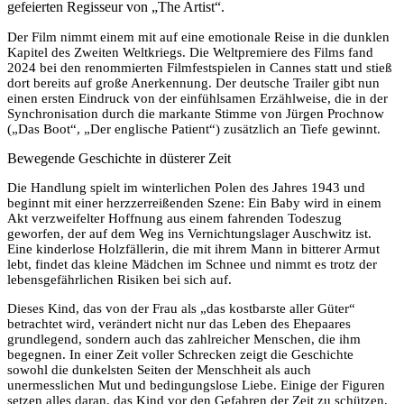
gefeierten Regisseur von „The Artist“.
Der Film nimmt einem mit auf eine emotionale Reise in die dunklen
Kapitel des Zweiten Weltkriegs. Die Weltpremiere des Films fand
2024 bei den renommierten Filmfestspielen in Cannes statt und stieß
dort bereits auf große Anerkennung. Der deutsche Trailer gibt nun
einen ersten Eindruck von der einfühlsamen Erzählweise, die in der
Synchronisation durch die markante Stimme von Jürgen Prochnow
(„Das Boot“, „Der englische Patient“) zusätzlich an Tiefe gewinnt.
Bewegende Geschichte in düsterer Zeit
Die Handlung spielt im winterlichen Polen des Jahres 1943 und
beginnt mit einer herzzerreißenden Szene: Ein Baby wird in einem
Akt verzweifelter Hoffnung aus einem fahrenden Todeszug
geworfen, der auf dem Weg ins Vernichtungslager Auschwitz ist.
Eine kinderlose Holzfällerin, die mit ihrem Mann in bitterer Armut
lebt, findet das kleine Mädchen im Schnee und nimmt es trotz der
lebensgefährlichen Risiken bei sich auf.
Dieses Kind, das von der Frau als „das kostbarste aller Güter“
betrachtet wird, verändert nicht nur das Leben des Ehepaares
grundlegend, sondern auch das zahlreicher Menschen, die ihm
begegnen. In einer Zeit voller Schrecken zeigt die Geschichte
sowohl die dunkelsten Seiten der Menschheit als auch
unermesslichen Mut und bedingungslose Liebe. Einige der Figuren
setzen alles daran, das Kind vor den Gefahren der Zeit zu schützen,