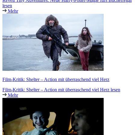
Revell Tiny Adventures: Neue Harry-Potter-Magie fürs Bücherregal
lesen
Mehr
Film-Kritik: Shelter – Action mit überraschend viel Herz
Film-Kritik: Shelter – Action mit überraschend viel Herz lesen
Mehr