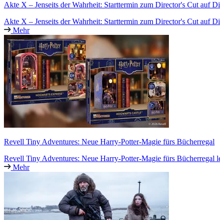
Akte X – Jenseits der Wahrheit: Starttermin zum Director's Cut auf D
Akte X – Jenseits der Wahrheit: Starttermin zum Director's Cut auf D
Mehr
Revell Tiny Adventures: Neue Harry-Potter-Magie fürs Bücherregal
Revell Tiny Adventures: Neue Harry-Potter-Magie fürs Bücherregal l
Mehr