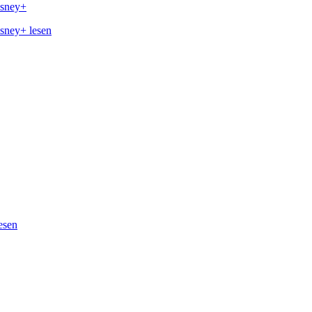
isney+
isney+ lesen
esen