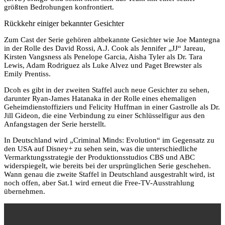
größten Bedrohungen konfrontiert.
Rückkehr einiger bekannter Gesichter
Zum Cast der Serie gehören altbekannte Gesichter wie Joe Mantegna
in der Rolle des David Rossi, A.J. Cook als Jennifer „JJ“ Jareau,
Kirsten Vangsness als Penelope Garcia, Aisha Tyler als Dr. Tara
Lewis, Adam Rodriguez als Luke Alvez und Paget Brewster als
Emily Prentiss.
Dcoh es gibt in der zweiten Staffel auch neue Gesichter zu sehen,
darunter Ryan-James Hatanaka in der Rolle eines ehemaligen
Geheimdienstoffiziers und Felicity Huffman in einer Gastrolle als Dr.
Jill Gideon, die eine Verbindung zu einer Schlüsselfigur aus den
Anfangstagen der Serie herstellt.
In Deutschland wird „Criminal Minds: Evolution“ im Gegensatz zu
den USA auf Disney+ zu sehen sein, was die unterschiedliche
Vermarktungsstrategie der Produktionsstudios CBS und ABC
widerspiegelt, wie bereits bei der ursprünglichen Serie geschehen.
Wann genau die zweite Staffel in Deutschland ausgestrahlt wird, ist
noch offen, aber Sat.1 wird erneut die Free-TV-Ausstrahlung
übernehmen.