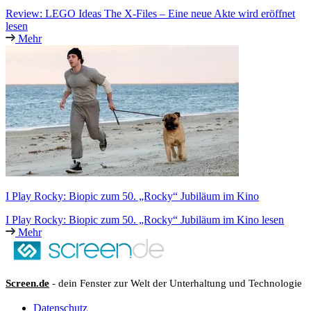
Review: LEGO Ideas The X-Files – Eine neue Akte wird eröffnet
lesen
Mehr
I Play Rocky: Biopic zum 50. „Rocky“ Jubiläum im Kino
I Play Rocky: Biopic zum 50. „Rocky“ Jubiläum im Kino lesen
Mehr
Screen.de
- dein Fenster zur Welt der Unterhaltung und Technologie
Datenschutz