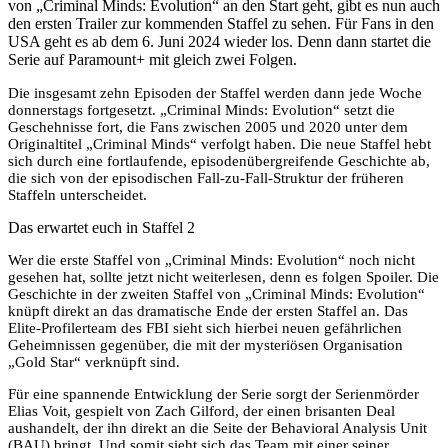
von „Criminal Minds: Evolution“ an den Start geht, gibt es nun auch
den ersten Trailer zur kommenden Staffel zu sehen. Für Fans in den
USA geht es ab dem 6. Juni 2024 wieder los. Denn dann startet die
Serie auf Paramount+ mit gleich zwei Folgen.
Die insgesamt zehn Episoden der Staffel werden dann jede Woche
donnerstags fortgesetzt. „Criminal Minds: Evolution“ setzt die
Geschehnisse fort, die Fans zwischen 2005 und 2020 unter dem
Originaltitel „Criminal Minds“ verfolgt haben. Die neue Staffel hebt
sich durch eine fortlaufende, episodenübergreifende Geschichte ab,
die sich von der episodischen Fall-zu-Fall-Struktur der früheren
Staffeln unterscheidet.
Das erwartet euch in Staffel 2
Wer die erste Staffel von „Criminal Minds: Evolution“ noch nicht
gesehen hat, sollte jetzt nicht weiterlesen, denn es folgen Spoiler. Die
Geschichte in der zweiten Staffel von „Criminal Minds: Evolution“
knüpft direkt an das dramatische Ende der ersten Staffel an. Das
Elite-Profilerteam des FBI sieht sich hierbei neuen gefährlichen
Geheimnissen gegenüber, die mit der mysteriösen Organisation
„Gold Star“ verknüpft sind.
Für eine spannende Entwicklung der Serie sorgt der Serienmörder
Elias Voit, gespielt von Zach Gilford, der einen brisanten Deal
aushandelt, der ihn direkt an die Seite der Behavioral Analysis Unit
(BAU) bringt. Und somit sieht sich das Team mit einer seiner