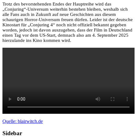
Trotz des bevorstehenden Endes der Hauptreihe wird das
„Conjuring“-Universum weiterhin bestehen bleiben, weshalb sich
alle Fans auch in Zukunft auf neue Geschichten aus diesem
schaurigen Horror-Universum freuen dürfen. Leider ist der deutsche
Kinostart für „Conjuring 4“ noch nicht offiziell bekannt gegeben
worden, jedoch ist davon auszugehen, dass der Film in Deutschland
einen Tag vor dem US-Start, demnach also am 4. September 2025
hierzulande ins Kino kommen wird.
Quelle: blairwitch.de
Sidebar