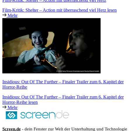
Film-Kritik: Shelter – Action mit überraschend viel Herz
Film-Kritik: Shelter – Action mit überraschend viel Herz lesen
Mehr
Insidious: Out Of The Further – Finaler Trailer zum 6. Kapitel der
Horror-Reihe
Insidious: Out Of The Further – Finaler Trailer zum 6. Kapitel der
Horror-Reihe lesen
Mehr
Screen.de
- dein Fenster zur Welt der Unterhaltung und Technologie