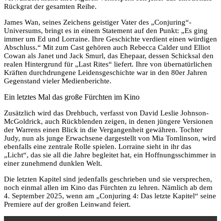
Rückgrat der gesamten Reihe.
James Wan, seines Zeichens geistiger Vater des „Conjuring“-
Universums, bringt es in einem Statement auf den Punkt: „Es ging
immer um Ed und Lorraine. Ihre Geschichte verdient einen würdigen
Abschluss.“ Mit zum Cast gehören auch Rebecca Calder und Elliot
Cowan als Janet und Jack Smurl, das Ehepaar, dessen Schicksal den
realen Hintergrund für „Last Rites“ liefert. Ihre von übernatürlichen
Kräften durchdrungene Leidensgeschichte war in den 80er Jahren
Gegenstand vieler Medienberichte.
Ein letztes Mal das große Fürchten im Kino
Zusätzlich wird das Drehbuch, verfasst von David Leslie Johnson-
McGoldrick, auch Rückblenden zeigen, in denen jüngere Versionen
der Warrens einen Blick in die Vergangenheit gewähren. Tochter
Judy, nun als junge Erwachsene dargestellt von Mia Tomlinson, wird
ebenfalls eine zentrale Rolle spielen. Lorraine sieht in ihr das
„Licht“, das sie all die Jahre begleitet hat, ein Hoffnungsschimmer in
einer zunehmend dunklen Welt.
Die letzten Kapitel sind jedenfalls geschrieben und sie versprechen,
noch einmal allen im Kino das Fürchten zu lehren. Nämlich ab dem
4. September 2025, wenn am „Conjuring 4: Das letzte Kapitel“ seine
Premiere auf der großen Leinwand feiert.