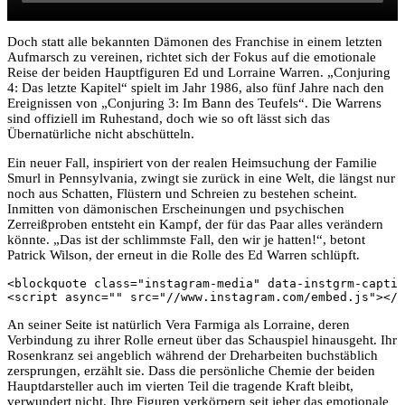
Doch statt alle bekannten Dämonen des Franchise in einem letzten
Aufmarsch zu vereinen, richtet sich der Fokus auf die emotionale
Reise der beiden Hauptfiguren Ed und Lorraine Warren. „Conjuring
4: Das letzte Kapitel“ spielt im Jahr 1986, also fünf Jahre nach den
Ereignissen von „Conjuring 3: Im Bann des Teufels“. Die Warrens
sind offiziell im Ruhestand, doch wie so oft lässt sich das
Übernatürliche nicht abschütteln.
Ein neuer Fall, inspiriert von der realen Heimsuchung der Familie
Smurl in Pennsylvania, zwingt sie zurück in eine Welt, die längst nur
noch aus Schatten, Flüstern und Schreien zu bestehen scheint.
Inmitten von dämonischen Erscheinungen und psychischen
Zerreißproben entsteht ein Kampf, der für das Paar alles verändern
könnte. „Das ist der schlimmste Fall, den wir je hatten!“, betont
Patrick Wilson, der erneut in die Rolle des Ed Warren schlüpft.
<blockquote class="instagram-media" data-instgrm-captio
<script async="" src="//www.instagram.com/embed.js"></s
An seiner Seite ist natürlich Vera Farmiga als Lorraine, deren
Verbindung zu ihrer Rolle erneut über das Schauspiel hinausgeht. Ihr
Rosenkranz sei angeblich während der Dreharbeiten buchstäblich
zersprungen, erzählt sie. Dass die persönliche Chemie der beiden
Hauptdarsteller auch im vierten Teil die tragende Kraft bleibt,
verwundert nicht. Ihre Figuren verkörpern seit jeher das emotionale