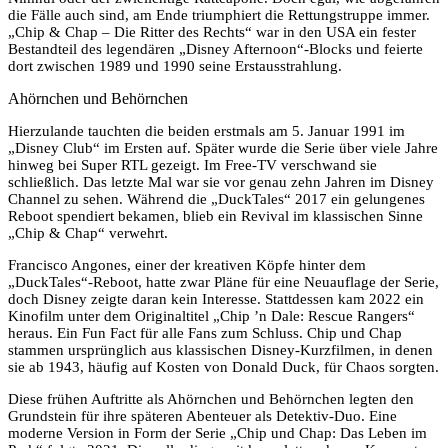
die Fälle auch sind, am Ende triumphiert die Rettungstruppe immer.
„Chip & Chap – Die Ritter des Rechts“ war in den USA ein fester
Bestandteil des legendären „Disney Afternoon“-Blocks und feierte
dort zwischen 1989 und 1990 seine Erstausstrahlung.
Ahörnchen und Behörnchen
Hierzulande tauchten die beiden erstmals am 5. Januar 1991 im
„Disney Club“ im Ersten auf. Später wurde die Serie über viele Jahre
hinweg bei Super RTL gezeigt. Im Free-TV verschwand sie
schließlich. Das letzte Mal war sie vor genau zehn Jahren im Disney
Channel zu sehen. Während die „DuckTales“ 2017 ein gelungenes
Reboot spendiert bekamen, blieb ein Revival im klassischen Sinne
„Chip & Chap“ verwehrt.
Francisco Angones, einer der kreativen Köpfe hinter dem
„DuckTales“-Reboot, hatte zwar Pläne für eine Neuauflage der Serie,
doch Disney zeigte daran kein Interesse. Stattdessen kam 2022 ein
Kinofilm unter dem Originaltitel „Chip ’n Dale: Rescue Rangers“
heraus. Ein Fun Fact für alle Fans zum Schluss. Chip und Chap
stammen ursprünglich aus klassischen Disney-Kurzfilmen, in denen
sie ab 1943, häufig auf Kosten von Donald Duck, für Chaos sorgten.
Diese frühen Auftritte als Ahörnchen und Behörnchen legten den
Grundstein für ihre späteren Abenteuer als Detektiv-Duo. Eine
moderne Version in Form der Serie „Chip und Chap: Das Leben im