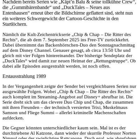
Nachdem bereits Serien wie „Käpt’n Balu & seine tollkühne Crew“,
die „Gummibärenbande“ und „DuckTales – Neues aus
Entenhausen“ erneut über die Bildschirme geflattert sind, steht nun
ein weiteres Schwergewicht der Cartoon-Geschichte in den
Startlöchern.
Nämlich die Kult-Zeichentrickserie „Chip & Chap – Die Ritter des
Rechts“, die ab dem 7. September 2025 ins Free-TV zurückkehrt.
Dabei übernimmt das Backenhörnchen-Duo den Sonntagnachmittag
auf dem Disney Channel. Genauer gesagt, ab circa 13:50 Uhr und
gleich mit vier Folgen hintereinander. Der bisherige Sendeplatz der
„DuckTales“ wird damit zur neuen Heimat der „Rettungstruppe“. Ob
dabei alle Episoden ausgestrahlt werden, ist noch offen.
Erstausstrahlung 1989
In der Vergangenheit zeigte der Sender bei vergleichbaren Serien nur
ausgewählte Folgen. Wobei „Chip & Chap – Die Ritter des Rechts“
auch komplett im Streaming-Angebot auf Disney+ abrufbar ist. Die
Serie dreht sich um das clevere Duo Chip und Chap, die zusammen
mit ihren Freunden – der technisch versierten Trixi, Muskelmaus
Samson und Fliege Summi – allerlei kriminelle Machenschaften
aufdecken.
Die Gegner könnten unterschiedlicher kaum sein. Mal ist es der
durchtriebene Al Katzone, dann wieder der skurrile Professor Norton
Nimnul oder der zwielichtige Rattcapone. Doch egal, wie abgefahren