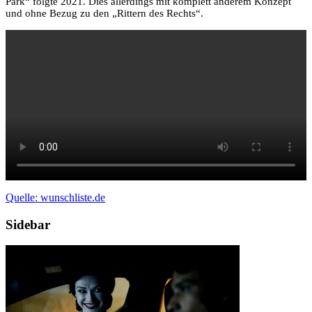
Park“ folgte 2021. Dies allerdings mit komplett anderem Konzept
und ohne Bezug zu den „Rittern des Rechts“.
Quelle: wunschliste.de
Sidebar