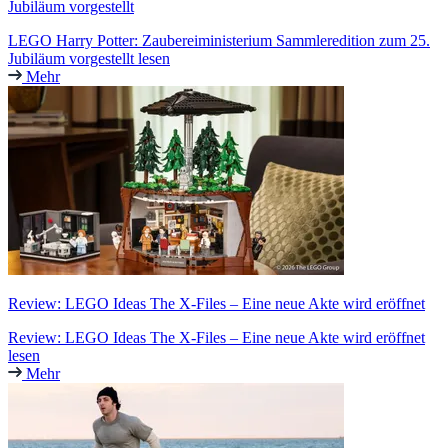
Jubiläum vorgestellt
LEGO Harry Potter: Zaubereiministerium Sammleredition zum 25.
Jubiläum vorgestellt lesen
Mehr
Review: LEGO Ideas The X-Files – Eine neue Akte wird eröffnet
Review: LEGO Ideas The X-Files – Eine neue Akte wird eröffnet
lesen
Mehr