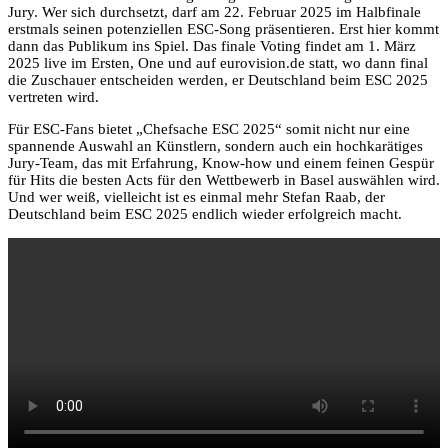
Jury. Wer sich durchsetzt, darf am 22. Februar 2025 im Halbfinale
erstmals seinen potenziellen ESC-Song präsentieren. Erst hier kommt
dann das Publikum ins Spiel. Das finale Voting findet am 1. März
2025 live im Ersten, One und auf eurovision.de statt, wo dann final
die Zuschauer entscheiden werden, er Deutschland beim ESC 2025
vertreten wird.
Für ESC-Fans bietet „Chefsache ESC 2025“ somit nicht nur eine
spannende Auswahl an Künstlern, sondern auch ein hochkarätiges
Jury-Team, das mit Erfahrung, Know-how und einem feinen Gespür
für Hits die besten Acts für den Wettbewerb in Basel auswählen wird.
Und wer weiß, vielleicht ist es einmal mehr Stefan Raab, der
Deutschland beim ESC 2025 endlich wieder erfolgreich macht.