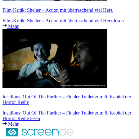
Film-Kritik: Shelter – Action mit überraschend viel Herz
Film-Kritik: Shelter – Action mit überraschend viel Herz lesen
Mehr
Insidious: Out Of The Further – Finaler Trailer zum 6. Kapitel der
Horror-Reihe
Insidious: Out Of The Further – Finaler Trailer zum 6. Kapitel der
Horror-Reihe lesen
Mehr