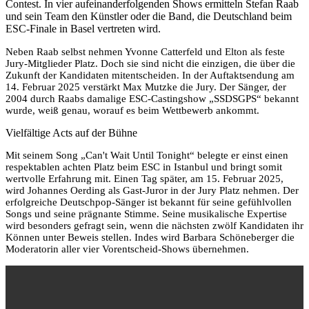
Contest. In vier aufeinanderfolgenden Shows ermitteln Stefan Raab
und sein Team den Künstler oder die Band, die Deutschland beim
ESC-Finale in Basel vertreten wird.
Neben Raab selbst nehmen Yvonne Catterfeld und Elton als feste
Jury-Mitglieder Platz. Doch sie sind nicht die einzigen, die über die
Zukunft der Kandidaten mitentscheiden. In der Auftaktsendung am
14. Februar 2025 verstärkt Max Mutzke die Jury. Der Sänger, der
2004 durch Raabs damalige ESC-Castingshow „SSDSGPS“ bekannt
wurde, weiß genau, worauf es beim Wettbewerb ankommt.
Vielfältige Acts auf der Bühne
Mit seinem Song „Can't Wait Until Tonight“ belegte er einst einen
respektablen achten Platz beim ESC in Istanbul und bringt somit
wertvolle Erfahrung mit. Einen Tag später, am 15. Februar 2025,
wird Johannes Oerding als Gast-Juror in der Jury Platz nehmen. Der
erfolgreiche Deutschpop-Sänger ist bekannt für seine gefühlvollen
Songs und seine prägnante Stimme. Seine musikalische Expertise
wird besonders gefragt sein, wenn die nächsten zwölf Kandidaten ihr
Können unter Beweis stellen. Indes wird Barbara Schöneberger die
Moderatorin aller vier Vorentscheid-Shows übernehmen.