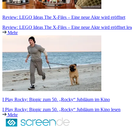
Review: LEGO Ideas The X-Files – Eine neue Akte wird eröffnet
Review: LEGO Ideas The X-Files – Eine neue Akte wird eröffnet les
Mehr
I Play Rocky: Biopic zum 50. „Rocky“ Jubiläum im Kino
I Play Rocky: Biopic zum 50. „Rocky“ Jubiläum im Kino lesen
Mehr