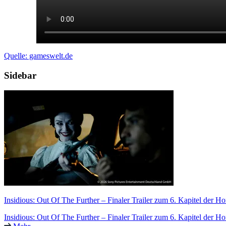
Quelle: gameswelt.de
Sidebar
Insidious: Out Of The Further – Finaler Trailer zum 6. Kapitel der H
Insidious: Out Of The Further – Finaler Trailer zum 6. Kapitel der Ho