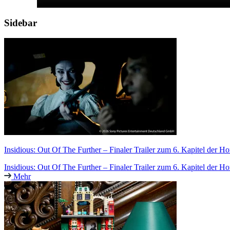
Sidebar
Insidious: Out Of The Further – Finaler Trailer zum 6. Kapitel der H
Insidious: Out Of The Further – Finaler Trailer zum 6. Kapitel der Ho
Mehr