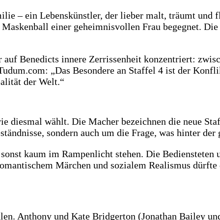
e – ein Lebenskünstler, der lieber malt, träumt und fli
n Maskenball einer geheimnisvollen Frau begegnet. Die
er auf Benedicts innere Zerrissenheit konzentriert: zwi
udum.com: „Das Besondere an Staffel 4 ist der Konfli
alität der Welt.“
ie diesmal wählt. Die Macher bezeichnen die neue Staff
tändnisse, sondern auch um die Frage, was hinter der g
 sonst kaum im Rampenlicht stehen. Die Bediensteten u
omantischem Märchen und sozialem Realismus dürfte de
ehlen. Anthony und Kate Bridgerton (Jonathan Bailey 