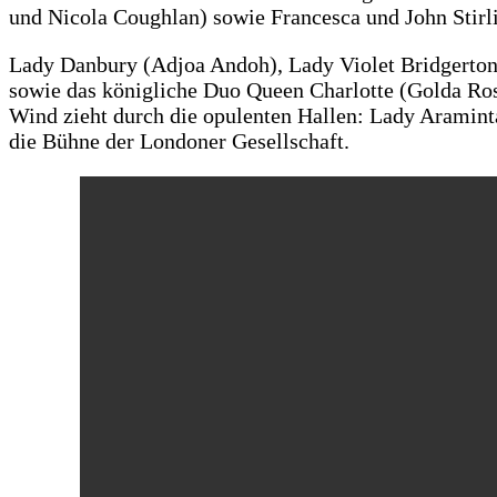
und Nicola Coughlan) sowie Francesca und John Stirli
Lady Danbury (Adjoa Andoh), Lady Violet Bridgerto
sowie das königliche Duo Queen Charlotte (Golda Ros
Wind zieht durch die opulenten Hallen: Lady Aramint
die Bühne der Londoner Gesellschaft.