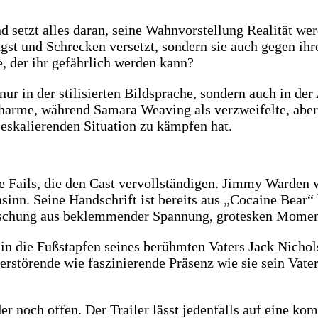
 und setzt alles daran, seine Wahnvorstellung Realität 
ngst und Schrecken versetzt, sondern sie auch gegen ih
e, der ihr gefährlich werden kann?
 nur in der stilisierten Bildsprache, sondern auch in d
arme, während Samara Weaving als verzweifelte, aber 
 eskalierenden Situation zu kämpfen hat.
e Fails, die den Cast vervollständigen. Jimmy Warden w
inn. Seine Handschrift ist bereits aus „Cocaine Bear“ 
 Mischung aus beklemmender Spannung, grotesken Momen
r in die Fußstapfen seines berühmten Vaters Jack Nicho
 verstörende wie faszinierende Präsenz wie sie sein Vat
der noch offen. Der Trailer lässt jedenfalls auf eine k