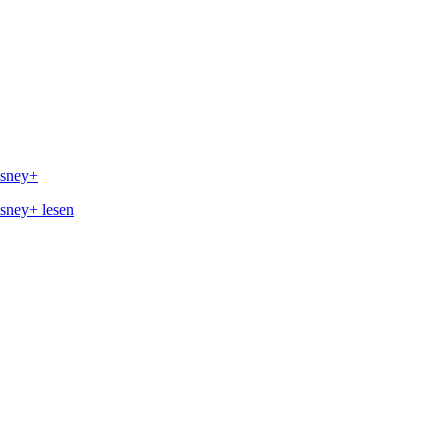
isney+
isney+ lesen