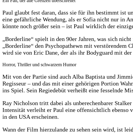
Ein Fan, der alle Grenzen überschreitet
Paul glaubt fest daran, dass sie für ihn bestimmt ist
eine gefährliche Wendung, als er Sofia nicht nur in A
könnte noch größer sein – ist Paul wirklich der einzig
„Borderline“ spielt in den 90er Jahren, was sich nicht
„Borderline“ den Psychopathewn mit verstörendem Ch
wird sie von Eric Dane, der als ihr Bodyguard mit der
Horror, Thriller und schwarzem Humor
Mit von der Partie sind auch Alba Baptista und Jimmi
Regisseur – und das mit einer gehörigen Portion Wahns
ins Spiel. Sein Regiedebüt verheißt eine fesselnde
Ray Nicholson tritt dabei als unberechenbarer Stalke
Intensität verleiht er Paul eine offensichtlich ebenso
in den USA erscheinen.
Wann der Film hierzulande zu sehen sein wird, ist lei