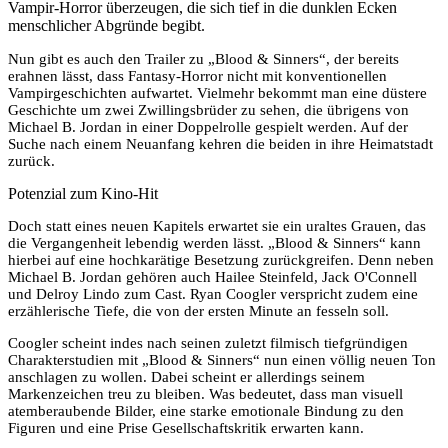
Vampir-Horror überzeugen, die sich tief in die dunklen Ecken
menschlicher Abgründe begibt.
Nun gibt es auch den Trailer zu „Blood & Sinners“, der bereits
erahnen lässt, dass Fantasy-Horror nicht mit konventionellen
Vampirgeschichten aufwartet. Vielmehr bekommt man eine düstere
Geschichte um zwei Zwillingsbrüder zu sehen, die übrigens von
Michael B. Jordan in einer Doppelrolle gespielt werden. Auf der
Suche nach einem Neuanfang kehren die beiden in ihre Heimatstadt
zurück.
Potenzial zum Kino-Hit
Doch statt eines neuen Kapitels erwartet sie ein uraltes Grauen, das
die Vergangenheit lebendig werden lässt. „Blood & Sinners“ kann
hierbei auf eine hochkarätige Besetzung zurückgreifen. Denn neben
Michael B. Jordan gehören auch Hailee Steinfeld, Jack O'Connell
und Delroy Lindo zum Cast. Ryan Coogler verspricht zudem eine
erzählerische Tiefe, die von der ersten Minute an fesseln soll.
Coogler scheint indes nach seinen zuletzt filmisch tiefgründigen
Charakterstudien mit „Blood & Sinners“ nun einen völlig neuen Ton
anschlagen zu wollen. Dabei scheint er allerdings seinem
Markenzeichen treu zu bleiben. Was bedeutet, dass man visuell
atemberaubende Bilder, eine starke emotionale Bindung zu den
Figuren und eine Prise Gesellschaftskritik erwarten kann.