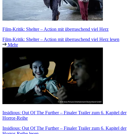
Film-Kritik: Shelter – Action mit überraschend viel Herz
Film-Kritik: Shelter – Action mit überraschend viel Herz lesen
Mehr
Insidious: Out Of The Further – Finaler Trailer zum 6. Kapitel der
Horror-Reihe
Insidious: Out Of The Further – Finaler Trailer zum 6. Kapitel der
Horror-Reihe lesen