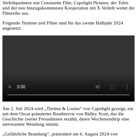
Verleihpartnern wie Constantin Film, Capelight Pictures, der Tobis
und der neu hinzugekommenen Kooperation mit X Verleih weitet die
Filmreihe aus.
Folgende Termine und Filme sind für das zweite Halbjahr 2024
angesetzt:
Am 2. Juli 2024 wird „Thelma & Louise“ von Capelight gezeigt, ein
mit dem Oscar-prämiertes Roadmovie von Ridley Scott, das die
Geschichte zweier Freundinnen erzählt, deren Wochenendtrip eine
unerwartete Wendung nimmt.
„Gefährliche Brandung“, präsentiert am 6. August 2024 von