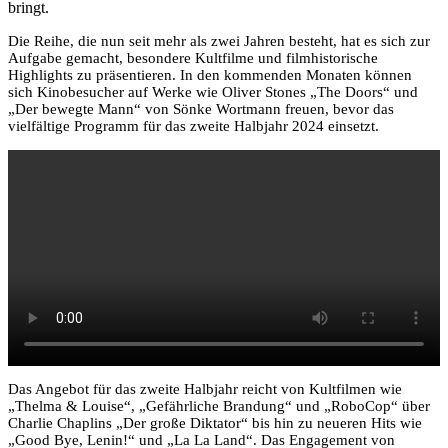
bringt.
Die Reihe, die nun seit mehr als zwei Jahren besteht, hat es sich zur
Aufgabe gemacht, besondere Kultfilme und filmhistorische
Highlights zu präsentieren. In den kommenden Monaten können
sich Kinobesucher auf Werke wie Oliver Stones „The Doors“ und
„Der bewegte Mann“ von Sönke Wortmann freuen, bevor das
vielfältige Programm für das zweite Halbjahr 2024 einsetzt.
Das Angebot für das zweite Halbjahr reicht von Kultfilmen wie
„Thelma & Louise“, „Gefährliche Brandung“ und „RoboCop“ über
Charlie Chaplins „Der große Diktator“ bis hin zu neueren Hits wie
„Good Bye, Lenin!“ und „La La Land“. Das Engagement von