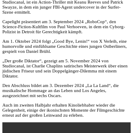
Studiocanal, ist ein Action-Thriller mit Keanu Reeves und Patrick
Swayze, in dem ein junger FBI-Agent undercover in der Surfer-
Szene ermittelt.
Capelight präsentiert am 3. September 2024 „RoboCop“, den
Science-Fiction-Kultfilm von Paul Verhoeven, in dem ein Cyborg-
Polizist in Detroit für Gerechtigkeit kämpft.
Am 1. Oktober 2024 folgt „Good Bye, Lenin!“ von X Verleih, eine
humorvolle und einfühlsame Geschichte eines jungen Ostberliners,
gespielt von Daniel Brühl.
„Der große Diktator“, gezeigt am 5. November 2024 von
Studiocanal, ist Charlie Chaplins satirisches Meisterwerk über einen
jüdischen Friseur und sein Doppelgänger-Dilemma mit einem
Diktator.
Den Abschluss bildet am 3. Dezember 2024 „La La Land“, die
musikalische Hommage an das Leben und Los Angeles,
ausgezeichnet mit sechs Oscars.
Auch im zweiten Halbjahr erhalten Kinoliebhaber wieder die
Gelegenheit, einige der ikonischsten Momente der Filmgeschichte
erneut auf der großen Leinwand zu erleben.