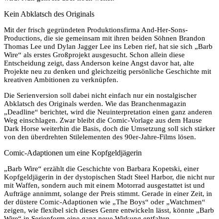
Kein Abklatsch des Originals
Mit der frisch gegründeten Produktionsfirma And-Her-Sons-
Productions, die sie gemeinsam mit ihren beiden Söhnen Brandon
Thomas Lee und Dylan Jagger Lee ins Leben rief, hat sie sich „Barb
Wire“ als erstes Großprojekt ausgesucht. Schon allein diese
Entscheidung zeigt, dass Anderson keine Angst davor hat, alte
Projekte neu zu denken und gleichzeitig persönliche Geschichte mit
kreativen Ambitionen zu verknüpfen.
Die Serienversion soll dabei nicht einfach nur ein nostalgischer
Abklatsch des Originals werden. Wie das Branchenmagazin
„Deadline“ berichtet, wird die Neuinterpretation einen ganz anderen
Weg einschlagen. Zwar bleibt die Comic-Vorlage aus dem Hause
Dark Horse weiterhin die Basis, doch die Umsetzung soll sich stärker
von den überdrehten Stilelementen des 90er-Jahre-Films lösen.
Comic-Adaptionen um eine Kopfgeldjägerin
„Barb Wire“ erzählt die Geschichte von Barbara Kopetski, einer
Kopfgeldjägerin in der dystopischen Stadt Steel Harbor, die nicht nur
mit Waffen, sondern auch mit einem Motorrad ausgestattet ist und
Aufträge annimmt, solange der Preis stimmt. Gerade in einer Zeit, in
der düstere Comic-Adaptionen wie „The Boys“ oder „Watchmen“
zeigen, wie flexibel sich dieses Genre entwickeln lässt, könnte „Barb
Wire“ in Serienform eine ganz neue Wirkung entfalten.