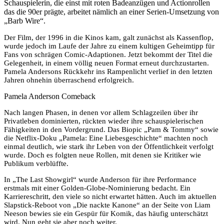
Schauspielerin, die einst mit roten Badeanzügen und Actionrollen
das die 90er prägte, arbeitet nämlich an einer Serien-Umsetzung von
„Barb Wire“.
Der Film, der 1996 in die Kinos kam, galt zunächst als Kassenflop,
wurde jedoch im Laufe der Jahre zu einem kultigen Geheimtipp für
Fans von schrägen Comic-Adaptionen. Jetzt bekommt der Titel die
Gelegenheit, in einem völlig neuen Format erneut durchzustarten.
Pamela Andersons Rückkehr ins Rampenlicht verlief in den letzten
Jahren ohnehin überraschend erfolgreich.
Pamela Anderson Comeback
Nach langen Phasen, in denen vor allem Schlagzeilen über ihr
Privatleben dominierten, rückten wieder ihre schauspielerischen
Fähigkeiten in den Vordergrund. Das Biopic „Pam & Tommy“ sowie
die Netflix-Doku „Pamela: Eine Liebesgeschichte“ machten noch
einmal deutlich, wie stark ihr Leben von der Öffentlichkeit verfolgt
wurde. Doch es folgten neue Rollen, mit denen sie Kritiker wie
Publikum verblüffte.
In „The Last Showgirl“ wurde Anderson für ihre Performance
erstmals mit einer Golden-Globe-Nominierung bedacht. Ein
Karriereschritt, den viele so nicht erwartet hätten. Auch im aktuellen
Slapstick-Reboot von „Die nackte Kanone“ an der Seite von Liam
Neeson bewies sie ein Gespür für Komik, das häufig unterschätzt
wird. Nun geht sie aber noch weiter.