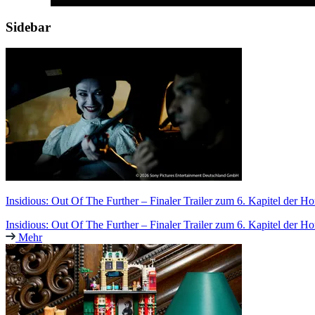
Sidebar
Insidious: Out Of The Further – Finaler Trailer zum 6. Kapitel der H
Insidious: Out Of The Further – Finaler Trailer zum 6. Kapitel der Ho
Mehr