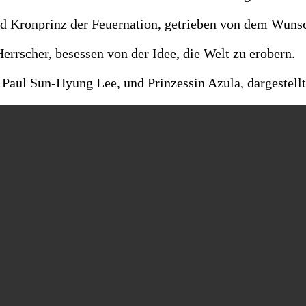
und Kronprinz der Feuernation, getrieben von dem Wun
errscher, besessen von der Idee, die Welt zu erobern.
 Paul Sun-Hyung Lee, und Prinzessin Azula, dargestellt