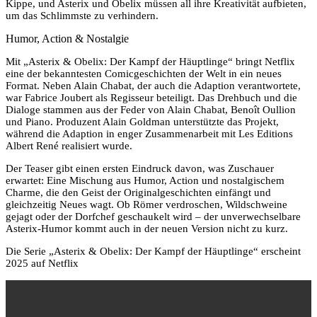
Kippe, und Asterix und Obelix müssen all ihre Kreativität aufbieten,
um das Schlimmste zu verhindern.
Humor, Action & Nostalgie
Mit „Asterix & Obelix: Der Kampf der Häuptlinge“ bringt Netflix
eine der bekanntesten Comicgeschichten der Welt in ein neues
Format. Neben Alain Chabat, der auch die Adaption verantwortete,
war Fabrice Joubert als Regisseur beteiligt. Das Drehbuch und die
Dialoge stammen aus der Feder von Alain Chabat, Benoît Oullion
und Piano. Produzent Alain Goldman unterstützte das Projekt,
während die Adaption in enger Zusammenarbeit mit Les Editions
Albert René realisiert wurde.
Der Teaser gibt einen ersten Eindruck davon, was Zuschauer
erwartet: Eine Mischung aus Humor, Action und nostalgischem
Charme, die den Geist der Originalgeschichten einfängt und
gleichzeitig Neues wagt. Ob Römer verdroschen, Wildschweine
gejagt oder der Dorfchef geschaukelt wird – der unverwechselbare
Asterix-Humor kommt auch in der neuen Version nicht zu kurz.
Die Serie „Asterix & Obelix: Der Kampf der Häuptlinge“ erscheint
2025 auf Netflix