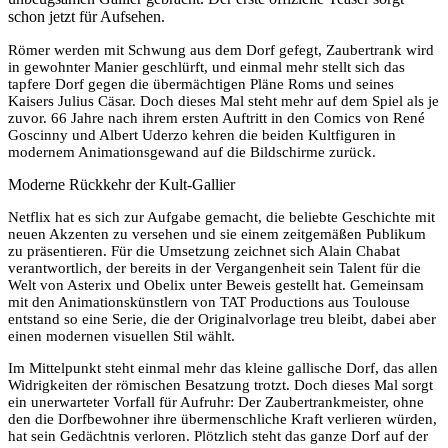
schon jetzt für Aufsehen.
Römer werden mit Schwung aus dem Dorf gefegt, Zaubertrank wird
in gewohnter Manier geschlürft, und einmal mehr stellt sich das
tapfere Dorf gegen die übermächtigen Pläne Roms und seines
Kaisers Julius Cäsar. Doch dieses Mal steht mehr auf dem Spiel als je
zuvor. 66 Jahre nach ihrem ersten Auftritt in den Comics von René
Goscinny und Albert Uderzo kehren die beiden Kultfiguren in
modernem Animationsgewand auf die Bildschirme zurück.
Moderne Rückkehr der Kult-Gallier
Netflix hat es sich zur Aufgabe gemacht, die beliebte Geschichte mit
neuen Akzenten zu versehen und sie einem zeitgemäßen Publikum
zu präsentieren. Für die Umsetzung zeichnet sich Alain Chabat
verantwortlich, der bereits in der Vergangenheit sein Talent für die
Welt von Asterix und Obelix unter Beweis gestellt hat. Gemeinsam
mit den Animationskünstlern von TAT Productions aus Toulouse
entstand so eine Serie, die der Originalvorlage treu bleibt, dabei aber
einen modernen visuellen Stil wählt.
Im Mittelpunkt steht einmal mehr das kleine gallische Dorf, das allen
Widrigkeiten der römischen Besatzung trotzt. Doch dieses Mal sorgt
ein unerwarteter Vorfall für Aufruhr: Der Zaubertrankmeister, ohne
den die Dorfbewohner ihre übermenschliche Kraft verlieren würden,
hat sein Gedächtnis verloren. Plötzlich steht das ganze Dorf auf der