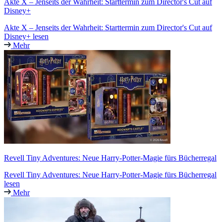
Akte X – Jenseits der Wahrheit: Starttermin zum Director's Cut auf
Disney+
Akte X – Jenseits der Wahrheit: Starttermin zum Director's Cut auf
Disney+ lesen
Mehr
Revell Tiny Adventures: Neue Harry-Potter-Magie fürs Bücherregal
Revell Tiny Adventures: Neue Harry-Potter-Magie fürs Bücherregal
lesen
Mehr