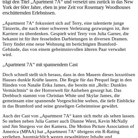
trägt den Titel „Apartment 7A“ und versetzt uns zurück in das New
York der 60er Jahre, eben in jene Zeit vor Rosemary Woodhouses
erschütternden Erlebnissen.
„Apartment 7A“ fokussiert sich auf Terry, eine talentierte junge
Tänzerin, die nach einer schweren Verletzung gezwungen ist, ihre
Karriere zu überdenken. Gespielt wird Terry von Julia Garner, die
bekannt ist für ihre fesselnden Darbietungen in diversen Dramen.
Terry findet eine neue Wohnung im berüchtigten Bramford-
Gebäude, das von einem geheimnisvollen älteren Paar verwaltet
wird.
„Apartment 7A“ mit spannendem Cast
Doch schnell stellt sich heraus, dass in den Mauern dieses luxuriösen
Hauses dunkle Kräfte lauern. Die Regie für das Prequel liegt in den
Händen von Natalie Erika James, die bereits mit „Relic: Dunkles
Vermächtnis“ in der Horrorwelt für Aufsehen gesorgt hat. Das
Drehbuch stammt von Christian White und Skylar James, die
gemeinsam eine spannende Vorgeschichte weben, die tiefe Einblicke
in das Bramford und seine gruseligen Geheimnisse gewährt.
Auch der Cast von „Apartment 7A“ kann sich mehr als sehen lassen.
So stehen neben Julia Garner auch Dianne Wiest, Kevin McNally
und Jim Sturgess vor der Kamera. Die Motion Picture Association of
America (MPAA) hat „Apartment 7A“ übrigens ein R-Rating
verliehen, hauptsächlich wegen gewalttätiger Inhalte und