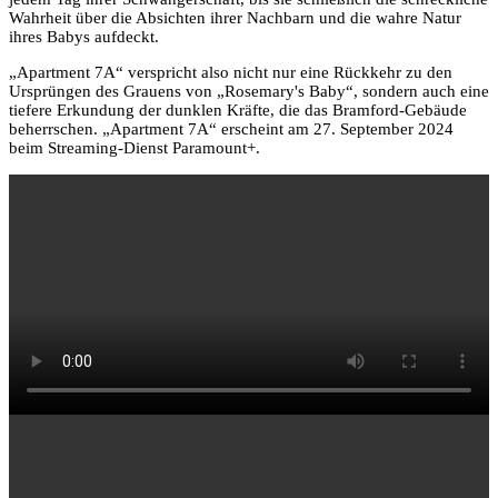
Wahrheit über die Absichten ihrer Nachbarn und die wahre Natur
ihres Babys aufdeckt.
„Apartment 7A“ verspricht also nicht nur eine Rückkehr zu den
Ursprüngen des Grauens von „Rosemary's Baby“, sondern auch eine
tiefere Erkundung der dunklen Kräfte, die das Bramford-Gebäude
beherrschen. „Apartment 7A“ erscheint am 27. September 2024
beim Streaming-Dienst Paramount+.