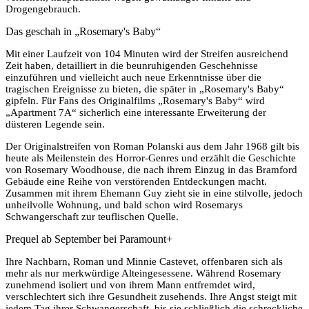
Drogengebrauch.
Das geschah in „Rosemary's Baby“
Mit einer Laufzeit von 104 Minuten wird der Streifen ausreichend
Zeit haben, detailliert in die beunruhigenden Geschehnisse
einzuführen und vielleicht auch neue Erkenntnisse über die
tragischen Ereignisse zu bieten, die später in „Rosemary's Baby“
gipfeln. Für Fans des Originalfilms „Rosemary's Baby“ wird
„Apartment 7A“ sicherlich eine interessante Erweiterung der
düsteren Legende sein.
Der Originalstreifen von Roman Polanski aus dem Jahr 1968 gilt bis
heute als Meilenstein des Horror-Genres und erzählt die Geschichte
von Rosemary Woodhouse, die nach ihrem Einzug in das Bramford
Gebäude eine Reihe von verstörenden Entdeckungen macht.
Zusammen mit ihrem Ehemann Guy zieht sie in eine stilvolle, jedoch
unheilvolle Wohnung, und bald schon wird Rosemarys
Schwangerschaft zur teuflischen Quelle.
Prequel ab September bei Paramount+
Ihre Nachbarn, Roman und Minnie Castevet, offenbaren sich als
mehr als nur merkwürdige Alteingesessene. Während Rosemary
zunehmend isoliert und von ihrem Mann entfremdet wird,
verschlechtert sich ihre Gesundheit zusehends. Ihre Angst steigt mit
jedem Tag ihrer Schwangerschaft, bis sie schließlich die schreckliche