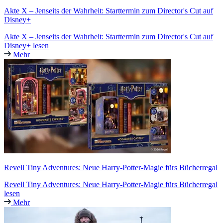
Akte X – Jenseits der Wahrheit: Starttermin zum Director's Cut auf
Disney+
Akte X – Jenseits der Wahrheit: Starttermin zum Director's Cut auf
Disney+ lesen
Mehr
Revell Tiny Adventures: Neue Harry-Potter-Magie fürs Bücherregal
Revell Tiny Adventures: Neue Harry-Potter-Magie fürs Bücherregal
lesen
Mehr