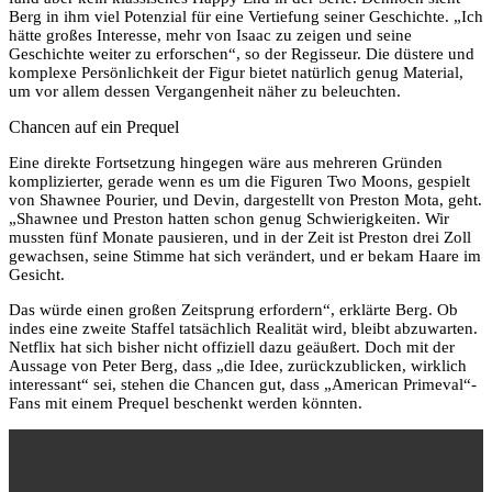
Berg in ihm viel Potenzial für eine Vertiefung seiner Geschichte. „Ich
hätte großes Interesse, mehr von Isaac zu zeigen und seine
Geschichte weiter zu erforschen“, so der Regisseur. Die düstere und
komplexe Persönlichkeit der Figur bietet natürlich genug Material,
um vor allem dessen Vergangenheit näher zu beleuchten.
Chancen auf ein Prequel
Eine direkte Fortsetzung hingegen wäre aus mehreren Gründen
komplizierter, gerade wenn es um die Figuren Two Moons, gespielt
von Shawnee Pourier, und Devin, dargestellt von Preston Mota, geht.
„Shawnee und Preston hatten schon genug Schwierigkeiten. Wir
mussten fünf Monate pausieren, und in der Zeit ist Preston drei Zoll
gewachsen, seine Stimme hat sich verändert, und er bekam Haare im
Gesicht.
Das würde einen großen Zeitsprung erfordern“, erklärte Berg. Ob
indes eine zweite Staffel tatsächlich Realität wird, bleibt abzuwarten.
Netflix hat sich bisher nicht offiziell dazu geäußert. Doch mit der
Aussage von Peter Berg, dass „die Idee, zurückzublicken, wirklich
interessant“ sei, stehen die Chancen gut, dass „American Primeval“-
Fans mit einem Prequel beschenkt werden könnten.