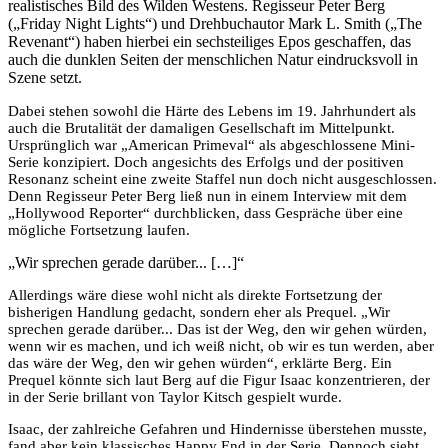
realistisches Bild des Wilden Westens. Regisseur Peter Berg
(„Friday Night Lights“) und Drehbuchautor Mark L. Smith („The
Revenant“) haben hierbei ein sechsteiliges Epos geschaffen, das
auch die dunklen Seiten der menschlichen Natur eindrucksvoll in
Szene setzt.
Dabei stehen sowohl die Härte des Lebens im 19. Jahrhundert als
auch die Brutalität der damaligen Gesellschaft im Mittelpunkt.
Ursprünglich war „American Primeval“ als abgeschlossene Mini-
Serie konzipiert. Doch angesichts des Erfolgs und der positiven
Resonanz scheint eine zweite Staffel nun doch nicht ausgeschlossen.
Denn Regisseur Peter Berg ließ nun in einem Interview mit dem
„Hollywood Reporter“ durchblicken, dass Gespräche über eine
mögliche Fortsetzung laufen.
„Wir sprechen gerade darüber... […]“
Allerdings wäre diese wohl nicht als direkte Fortsetzung der
bisherigen Handlung gedacht, sondern eher als Prequel. „Wir
sprechen gerade darüber... Das ist der Weg, den wir gehen würden,
wenn wir es machen, und ich weiß nicht, ob wir es tun werden, aber
das wäre der Weg, den wir gehen würden“, erklärte Berg. Ein
Prequel könnte sich laut Berg auf die Figur Isaac konzentrieren, der
in der Serie brillant von Taylor Kitsch gespielt wurde.
Isaac, der zahlreiche Gefahren und Hindernisse überstehen musste,
fand aber kein klassisches Happy End in der Serie. Dennoch sieht