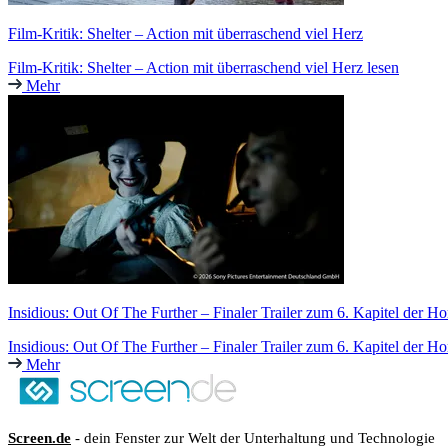
Film-Kritik: Shelter – Action mit überraschend viel Herz
Film-Kritik: Shelter – Action mit überraschend viel Herz lesen
Mehr
Insidious: Out Of The Further – Finaler Trailer zum 6. Kapitel der H
Insidious: Out Of The Further – Finaler Trailer zum 6. Kapitel der Ho
Mehr
Screen.de
- dein Fenster zur Welt der Unterhaltung und Technologie