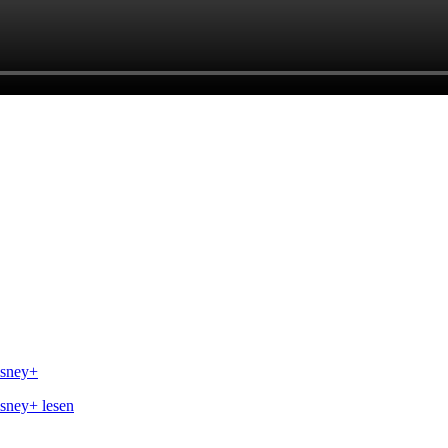
isney+
isney+ lesen