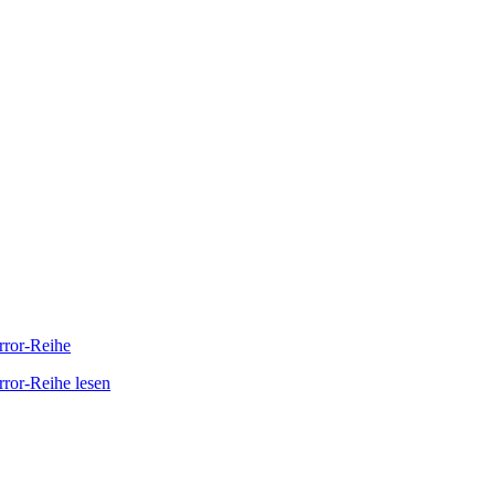
orror-Reihe
rror-Reihe lesen