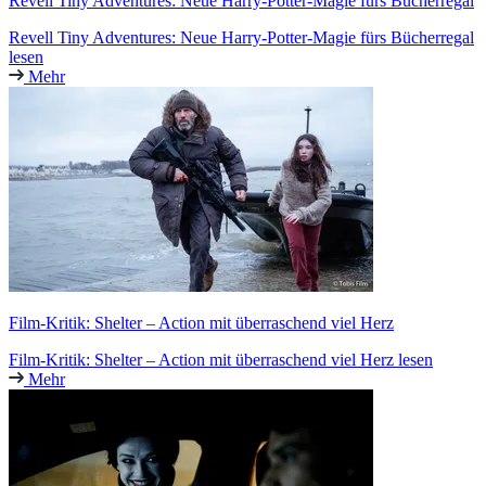
Revell Tiny Adventures: Neue Harry-Potter-Magie fürs Bücherregal
Revell Tiny Adventures: Neue Harry-Potter-Magie fürs Bücherregal
lesen
Mehr
Film-Kritik: Shelter – Action mit überraschend viel Herz
Film-Kritik: Shelter – Action mit überraschend viel Herz lesen
Mehr