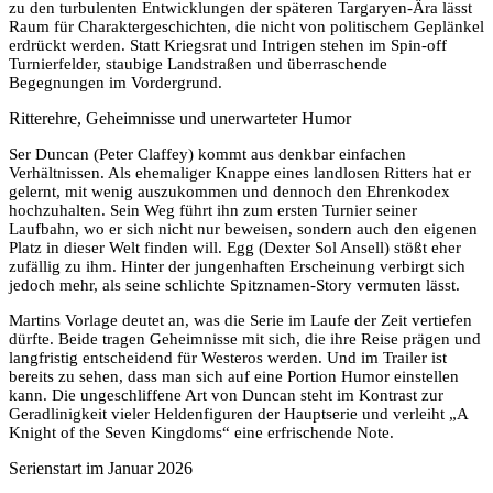
zu den turbulenten Entwicklungen der späteren Targaryen-Ära lässt
Raum für Charaktergeschichten, die nicht von politischem Geplänkel
erdrückt werden. Statt Kriegsrat und Intrigen stehen im Spin-off
Turnierfelder, staubige Landstraßen und überraschende
Begegnungen im Vordergrund.
Ritterehre, Geheimnisse und unerwarteter Humor
Ser Duncan (Peter Claffey) kommt aus denkbar einfachen
Verhältnissen. Als ehemaliger Knappe eines landlosen Ritters hat er
gelernt, mit wenig auszukommen und dennoch den Ehrenkodex
hochzuhalten. Sein Weg führt ihn zum ersten Turnier seiner
Laufbahn, wo er sich nicht nur beweisen, sondern auch den eigenen
Platz in dieser Welt finden will. Egg (Dexter Sol Ansell) stößt eher
zufällig zu ihm. Hinter der jungenhaften Erscheinung verbirgt sich
jedoch mehr, als seine schlichte Spitznamen-Story vermuten lässt.
Martins Vorlage deutet an, was die Serie im Laufe der Zeit vertiefen
dürfte. Beide tragen Geheimnisse mit sich, die ihre Reise prägen und
langfristig entscheidend für Westeros werden. Und im Trailer ist
bereits zu sehen, dass man sich auf eine Portion Humor einstellen
kann. Die ungeschliffene Art von Duncan steht im Kontrast zur
Geradlinigkeit vieler Heldenfiguren der Hauptserie und verleiht „A
Knight of the Seven Kingdoms“ eine erfrischende Note.
Serienstart im Januar 2026