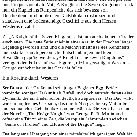
und Prequels nicht ab. Mit „A Knight of the Seven Kingdoms“ rückt
nun ein Kapitel ins Rampenlicht, das sich bewusst von
Drachenfeuer und politischen Großtaktiken distanziert und
stattdessen eine bodenständige Geschichte aus dem Herzen
Westeros erzählt.
Zu „A Knight of the Seven Kingdoms“ ist nun auch ein neuer Trailer
erschienen. Die neue Serie spielt in einer Ära, in der Drachen längst
Legende geworden sind und die Machtverhältnisse des Kontinents
noch stärker durch persönliche Entscheidungen und kleine
Rivalitäten geprägt werden. „A Knight of the Seven Kingdoms“
verlagert den Fokus auf zwei Figuren, die im gewaltigen Westeros-
Gefüge zunächst kaum ins Gewicht fallen.
Ein Roadtrip durch Westeros
Ser Duncan der Große und sein junger Begleiter Egg. Beide
verbindet weniger Herkunft als Zufall und doch entsteht daraus eine
Dynamik, die im Trailer schon deutlich zu spüren ist. Das Duo wirkt
wie ein ungleiches Gespann, das durch Missgeschicke, Mutproben
und so manches Geheimnis zusammenwächst. Die Serie basiert auf
der Novelle „The Hedge Knight“ von George R. R. Martin und
öffnet eine Tür zu einer Zeit, die knapp ein Jahrhundert zwischen
„Game of Thrones“ und „House of the Dragon“ liegt.
Der langsame Übergang von einer mittelalterlich geprägten Welt hin