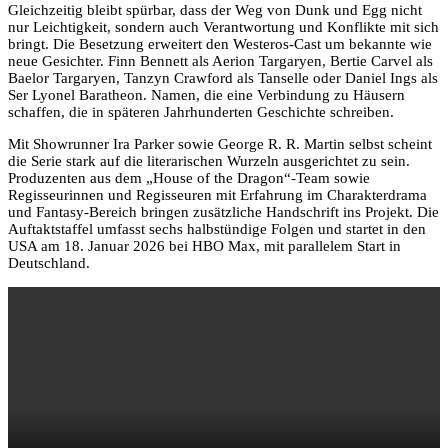
Gleichzeitig bleibt spürbar, dass der Weg von Dunk und Egg nicht
nur Leichtigkeit, sondern auch Verantwortung und Konflikte mit sich
bringt. Die Besetzung erweitert den Westeros-Cast um bekannte wie
neue Gesichter. Finn Bennett als Aerion Targaryen, Bertie Carvel als
Baelor Targaryen, Tanzyn Crawford als Tanselle oder Daniel Ings als
Ser Lyonel Baratheon. Namen, die eine Verbindung zu Häusern
schaffen, die in späteren Jahrhunderten Geschichte schreiben.
Mit Showrunner Ira Parker sowie George R. R. Martin selbst scheint
die Serie stark auf die literarischen Wurzeln ausgerichtet zu sein.
Produzenten aus dem „House of the Dragon“-Team sowie
Regisseurinnen und Regisseuren mit Erfahrung im Charakterdrama
und Fantasy-Bereich bringen zusätzliche Handschrift ins Projekt. Die
Auftaktstaffel umfasst sechs halbstündige Folgen und startet in den
USA am 18. Januar 2026 bei HBO Max, mit parallelem Start in
Deutschland.