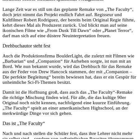
Lange Zeit war es still um das geplante Remake von „The Faculty“,
doch jetzt nimmt das Projekt endlich Fahrt auf. Regisseur und
Kultfilmer Robert Rodriguez, der bereits beim Original Regie führte,
kehrt dieses Mal als Produzent zurück. Und blickt man auf seine
ikonischen Filme wie „From Dusk Till Dawn“ oder „Planet Terror“,
darf man sich auf eine düstere Neuinterpretation freuen.
Drehbuchautor steht fest
Auch die Produktionsfirma BoulderLight, die zuletzt mit Filmen wie
„Barbarian“ und „Companion“ für Aufsehen sorgte, ist nun mit an
Bord. Wie nun bekannt wurde, wird das Drehbuch für das Remake
aus der Feder von Drew Hancock stammen, der mit „Companion –
Die perfekte Begleitung“ bereits bewiesen hat, dass er ein Gespür für
unheimliche Sci-Fi-Themen besitzt.
Damit ist die Hoffnung groß, dass auch das „The Faculty“-Remake
die richtige Mischung finden wird. Für alle, die das kultige 90er
Original noch nicht kennen, nachfolgend eine kuurze Einführung.
„The Faculty“ spielt an einer amerikanischen Highschool, an der
merkwürdige Dinge vor sich gehen.
Das ist „The Faculty“
Nach und nach stellen die Schüler fest, dass ihre Lehrer nicht mehr
sie selbst sind – sondern von außerirdischen Parasiten übernommen