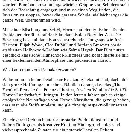
wurden. Eine bunt zusammengewürfelte Gruppe von Schülern stellt
sich der Bedrohung entgegen und muss einen Weg finden, die
Invasion zu stoppen, bevor die gesamte Schule, vielleicht sogar die
ganze Welt, übernommen wird.
Mit seiner Mischung aus Sci-Fi, Horror und den typischen Teenie-
Problemen der 90er traf der Film damals den Nerv der Zeit. Die
Besetzung bestand damals aus aufstrebenden Jungstars wie Josh
Hartnett, Elijah Wood, Clea DuVall und Jordana Brewster sowie
etablierten Hollywood-Größen wie Salma Hayek. Der Film nutzte
geschickt klassische Highschool-Klischees und kombinierte sie mit
einer beklemmenden Atmosphäre und packendem Horror.
Was kann man vom Remake erwarten?
Während noch keine Details zur Besetzung bekannt sind, darf mich
sich große Hoffnungen machen. Nämlich darauf, dass das „The
Faculty“-Remake das Potenzial besitzt, frischen Wind in die Sci-Fi-
Horror-Landschaft zu bringen. In den letzten Jahren gab es einige
erfolgreiche Neuauflagen von Horror-Klassikern, die gezeigt haben,
dass man alte Stoffe modern und gleichzeitig respektvoll umsetzen
kann.
Ein cleverer Drehbuchautor, eine starke Produktionsfirma und
Robert Rodriguez als kreativer Kopf im Hintergrund – das sind
vielversprechende Zutaten für ein potenziell starkes Reboot.