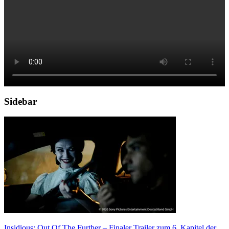
Sidebar
Insidious: Out Of The Further – Finaler Trailer zum 6. Kapitel der