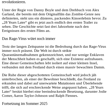
revolutionieren.
Unter der Regie von Danny Boyle und dem Drehbuch von Alex
Garland, die bereits mit dem Originalfilm das Zombie-Genre neu
definierten, steht uns ein düsteres, packendes Kinoerlebnis bevor. Zu
„28 Years Later“ gibt es jetzt auch endlich den ersten Trailer zu
sehen. Die Geschichte setzt fast drei Jahrzehnte nach den
Ereignissen des ersten Films an.
Das Rage-Virus wütet noch immer
Trotz der langen Zeitspanne ist die Bedrohung durch das Rage-Virus
immer noch präsent. Die Welt ist durch strikte
Quarantänemaßnahmen gekennzeichnet, und nur wenige Enklaven
der Menschheit haben es geschafft, sich eine Existenz aufzubauen.
Eine dieser Gemeinschaften lebt isoliert auf einer kleinen Insel,
verbunden mit dem Festland durch einen massiv bewachten Damm.
Die Ruhe dieser abgeschotteten Gemeinschaft wird jedoch jäh
unterbrochen, als einer der Bewohner beschließt, das Festland zu
erkunden und dabei auf unerwartete Mutationen und Überlebende
trifft, die sich auf erschreckende Weise angepasst haben. „28 Years
Later“ besitzt hierbei eine beeindruckende Besetzung, darunter Jodie
Comer, Aaron Taylor-Johnson und Ralph Fiennes.
Fortsetzung im Sommer 2025