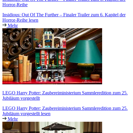
Horror-Reihe
Insidious: Out Of The Further – Finaler Trailer zum 6. Kapitel der
Horror-Reihe lesen
Mehr
LEGO Harry Potter: Zaubereiministerium Sammleredition zum 25.
Jubiläum vorgestellt
LEGO Harry Potter: Zaubereiministerium Sammleredition zum 25.
Jubiläum vorgestellt lesen
Mehr