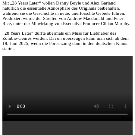
Mit „28 Years Later“ wollen Danny Boyle und Alex Garland
natürlich die essentielle Atmosphäre des Originals beibehalten,
während sie die Geschichte in neue, unerforschte Gebiete führen.
Produziert wurde der Streifen von Andrew Macdonald und Peter
Rice, unter der Mitwirkung von Executive Producer Cillian Murphy.
„28 Years Later“ dürfte abermals ein Muss für Liebhaber des
Zombie-Genres werden. Davon überzeugen kann man sich ab dem
19. Juni 2025, wenn die Fortsetzung dann in den deutschen Kinos
startet.