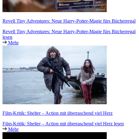
Revell Tiny Adventures: Neue Harry-Potter-Magie fürs Bücherregal
Revell Tiny Adventures: Neue Harry-Potter-Magie fürs Bücherregal
lesen
Mehr
Film-Kritik: Shelter – Action mit überraschend viel Herz
Film-Kritik: Shelter – Action mit überraschend viel Herz lesen
Mehr