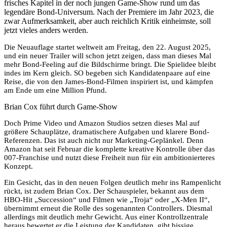
frisches Kapitel in der noch jungen Game-Show rund um das
legendäre Bond-Universum. Nach der Premiere im Jahr 2023, die
zwar Aufmerksamkeit, aber auch reichlich Kritik einheimste, soll
jetzt vieles anders werden.
Die Neuauflage startet weltweit am Freitag, den 22. August 2025,
und ein neuer Trailer will schon jetzt zeigen, dass man dieses Mal
mehr Bond-Feeling auf die Bildschirme bringt. Die Spielidee bleibt
indes im Kern gleich. SO begeben sich Kandidatenpaare auf eine
Reise, die von den James-Bond-Filmen inspiriert ist, und kämpfen
am Ende um eine Million Pfund.
Brian Cox führt durch Game-Show
Doch Prime Video und Amazon Studios setzen dieses Mal auf
größere Schauplätze, dramatischere Aufgaben und klarere Bond-
Referenzen. Das ist auch nicht nur Marketing-Geplänkel. Denn
Amazon hat seit Februar die komplette kreative Kontrolle über das
007-Franchise und nutzt diese Freiheit nun für ein ambitionierteres
Konzept.
Ein Gesicht, das in den neuen Folgen deutlich mehr ins Rampenlicht
rückt, ist zudem Brian Cox. Der Schauspieler, bekannt aus dem
HBO-Hit „Succession“ und Filmen wie „Troja“ oder „X-Men II“,
übernimmt erneut die Rolle des sogenannten Controllers. Diesmal
allerdings mit deutlich mehr Gewicht. Aus einer Kontrollzentrale
heraus bewertet er die Leistung der Kandidaten, gibt bissige